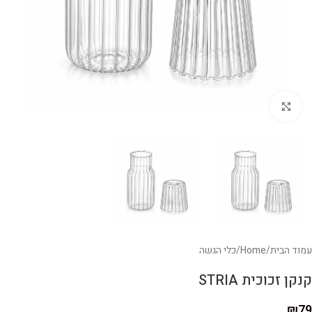
לחצו להגדלה
עמוד הבית
/
Home
/
כלי הגשה
קנקן זכוכית STRIA
₪
79