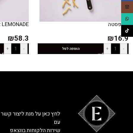
Instagram
WhatsApp
כף פסטה
LEMONADE צלחת מנה ראשונה
TikTok
₪
58.3
₪
16.9
+
-
+
-
הוספה לסל
לחץ כאן על מנת ליצור קשר
עם
שירות הלקוחות בווצאפ