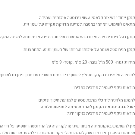
קנקן ייחודי בעיצוב קלאסי, עשוי נירוסטה איכותית ועמידה.
מתאים לשימוש יומיומי במטבח, למזיגה מדויקת ונקייה של שמן זית.
קנקן בעל צינורית צרה וארוכה המאפשרת שליטה במזיגה וידית נוחה למזיגה המקל
קנקן הנירוסטה שומר על איכותו וטריותו של השמן ומונע התחמצנות.
מידות: נפח- 500 מ״לֹ, גובה- 20 ס״מ, קוטר- 9 ס״מ
לשמירה על איכות הקנקן מומלץ לשטוף ביד במים פושרים עם סבון. ניתן גם לשטוף 
הוראות ניקוי לשמירה מירבית במדיח:
להמנע מלהניח ליד כלי מתכת נוספים למניעת חיכוך ונזקים
יש לנגב היטב את הקנקן לאחר שטיפה למניעת חלודה
הוראות ניקוי לשמירה מירבית בניקוי ידני:
אין להשתמש באקונומיקה מכיוון שיגרמו לקורוזיה על הנירוסטה וישפיעו על חיי ה
שימוש בספוג רך או במברשת, להמנע מכלי ניקוי ממתכת כדי למזער שריטות על ה