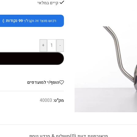
קיים במלאי
רכוש מוצר זה וקבל/י
99
נקודות :)
+
-
הוסף/י למועדפים
מק"ט:
40003
תיאור
חוות דעת (0)
משלוח & מידע נוסף