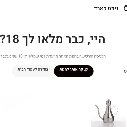
גיפט קארד
היי, כבר מלאו לך 18?
הכניסה והרכישה בחנות האתר מיועדת למי שמלאו לו 18 שנים בלבד.
כן, קח אותי לחנות
בחזרה לעמוד הבית
יפור שלי
מתכונים
מנוי ״אליטה פלוס״
חנות
פרסומים במדיה
צ