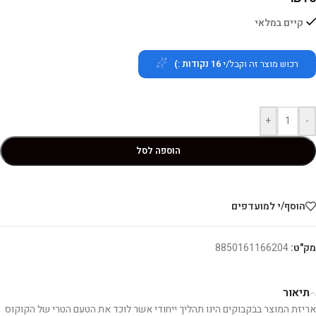
קיים במלאי
רכוש מוצר זה וקבל/י
16
נקודות :)
+
-
הוספה לסל
הוסף/י למועדפים
מק"ט:
8850161166204
תיאור
אריזת המוצר בבקבוקים הינו תהליך ייחודי אשר לוכד את הטעם הטרי של הקוקוס