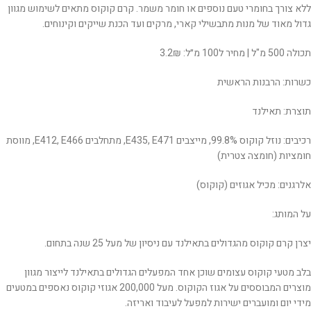
ללא צורך בחומרי טעם נוספים או חומר משמר. קרם קוקוס מתאים לשימוש מגוון
גדול מאוד של מנות מתבשילי קארי, מרקים ועד הכנת שייקים וקינוחים.
תכולה 500 מ"ל | מחיר ל100 מ״ל: 3.2₪
כשרות: הרבנות הראשית
תוצרת: תאילנד
רכיבים: נוזל קוקוס 99.8%, מייצבים E435, E471, מתחלבים E412, E466, מווסת
חומציות (חומצה צטרית)
אלרגנים: מכיל אגוזים (קוקוס)
על המותג:
יצרן קרם קוקוס מהגדולים בתאילנד עם ניסיון של מעל 25 שנה בתחום.
בלב מטעי קוקוס עצומים שוכן אחד המפעלים הגדולים בתאילנד לייצור מגוון
מוצרים המבוססים על אגוז הקוקוס. מעל 200,000 אגוזי קוקוס נאספים במטעים
מידי יום ומועברים ישירות למפעל לעיבוד ואריזה.