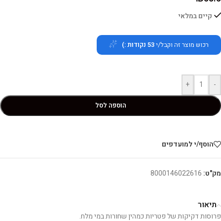
קיים במלאי
רכוש מוצר זה וקבל/י
53
נקודות :)
+
-
הוספה לסל
הוסף/י למועדפים
מק"ט:
8000146022616
תיאור
פרוסות דקיקות של פטריות כמהין שחורות במי מלח.