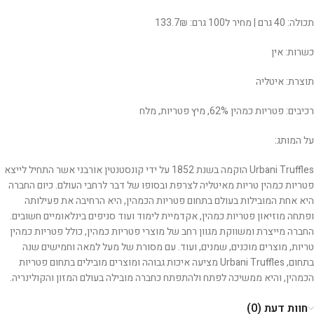
תכולה: 40 גרם | מחיר ל100 גרם: 133.7₪
כשרות: אין
תוצרת: איטליה
רכיבים: פטריות כמהין 62%, מיץ פטריות, מלח
על המותג:
Urbani Truffles הוקמה בשנת 1852 על ידי קונסטנטין אורבני אשר התחיל לייצא
פטריות כמהין טריות מאיטליה לצרפת ובסופו של דבר לרחבי העולם. כיום החברה
היא אחת המובילות בעולם בתחום פטריות הכמהין, היא הרחיבה את פעילותה
ופתחה מוזיאון פטריות כמהין, אקדמיית לימוד ועוד סניפים בינלאומיים חשובים.
החברה מייצרת ומשווקת מגוון רחב של מוצרי פטריות כמהין, כולל פטריות כמהין
טריות, מוצרים מוכנים, שמנים, ועוד. עם מסורת של מעל למאה וחמישים שנה
בתחום, Urbani Truffles מציעה איכות גבוהה ומוצרים מובילים בתחום פטריות
הכמהין, והיא ממשיכה לפתח ולהתפתח כחברה מובילה בעולם המזון והקולינריה.
חוות דעת (0)