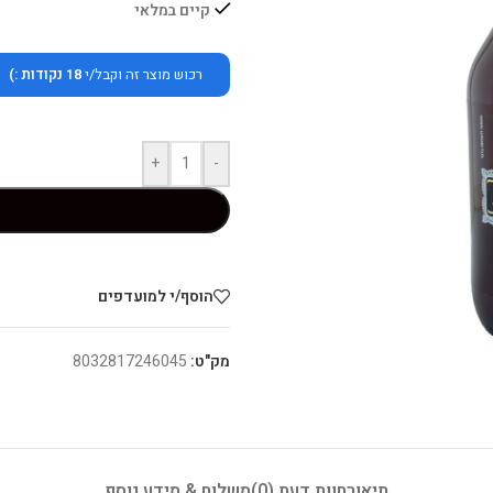
קיים במלאי
רכוש מוצר זה וקבל/י
18
נקודות :)
+
-
הוסף/י למועדפים
מק"ט:
8032817246045
תיאור
חוות דעת (0)
משלוח & מידע נוסף