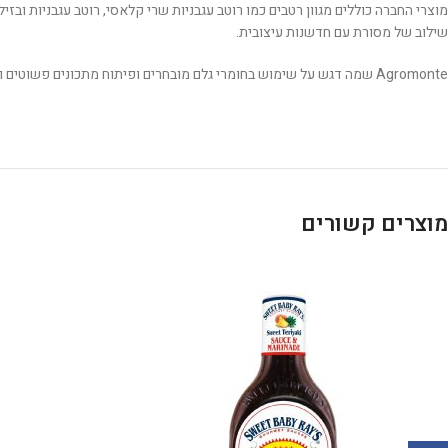
מוצרי החברה כוללים מגוון רטבים כמו רוטב עגבניות שרי קלאסי, רוטב עגבניות ובז
שילוב של מסורת עם חדשנות עיצובית.
Agromonte שמה דגש על שימוש בחומרי גלם מובחרים ופיתוח מתכונים פשוטים וטעימים, כדי לספק חוויית טעמים אותנטית שמחברת בין עולם המסורת לעידן המודרני.
מוצרים קשורים