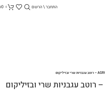
התחבר \ הרשם
0
₪
0
שרי ובזיליקום