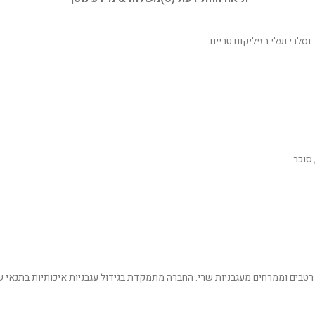
סלרי ועלי בזיליקום טריים.
יטלקית מסיציליה, שנוסדה בשנות ה-70 ומתמחה בייצור רטבים וממרחים מעגבניות שרי. החברה מתמקדת בגידול 