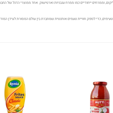
יליקום, וממרחים ייחודיים כמו ממרח עגבניות וארטישוק. אחד ממוצרי הדגל של החבר