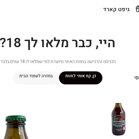
גיפט קארד
היי, כבר מלאו לך 18?
הכניסה והרכישה בחנות האתר מיועדת למי שמלאו לו 18 שנים בלבד.
כן, קח אותי לחנות
בחזרה לעמוד הבית
יפור שלי
מתכונים
מנוי ״אליטה פלוס״
חנות
פרסומים במדיה
צ