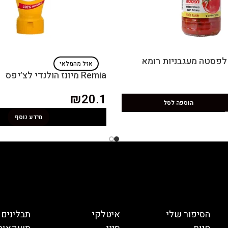
אזל מהמלאי
Remia מיונז הולנדי לצ׳יפס
₪
20.1
הוספה לסל
מידע נוסף
הסיפור שלי
איטלקי
תבלינים