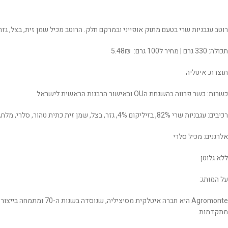
רוטב עגבניות שרי בטעם מתוק אופייני ובמרקם חלק. הרוטב מכיל שמן זית, בצל, גזר ו
תכולה: 330 גרם | מחיר ל100 גרם: 5.48₪
תוצרת: איטליה
כשרות: כשר פרווה בהשגחת הOU ובאישור הרבנות הראשית לישראל
רכיבים: עגבניות שרי 82%, בזיליקום 4%, גזר, בצל, שמן זית כתית טהור, סלרי, מלח, סוכר
אלרגנים: מכיל סלרי
ללא גלוטן
על המותג:
Agromonte היא חברה א
מתקדמות.