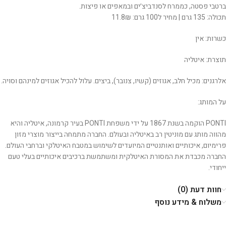
ברטבי פסטה, כממרח לסנדביצ׳ים ובמאפים או פיצות.
תכולה: 135 גרם | מחיר ל100 גרם: 11.8₪
כשרות: אין
תוצרת: איטליה
אלרגנים: מכיל חלב, אגוזים (קשיו, צנובר), ביצים. עלול להכיל אגוזים למינהם וסויה.
על המותג:
PONTI הוקמה בשנת 1867 על ידי משפחת PONTI בעיר קרמונה, איטליה והיא
מהווה מותג עם מוניטין רב באיטליה ובעולם. החברה מתמחה בייצור מוצרי מזון
פרימיום, איכותיים ואותנטיים המיועדים לשימוש במטבח האיטלקי וברחבי העולם.
החברה מכבדת את המסורת האיטלקית ומשתמשת ברכיבים איכותיים בעלי טעם
ייחודי.
חוות דעת (0)
משלוח & מידע נוסף