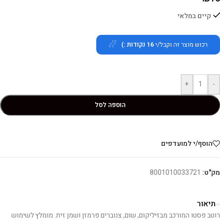
קיים במלאי
רכוש מוצר זה וקבל/י
16
נקודות :)
+
-
הוספה לסל
הוסף/י למועדפים
מק"ט:
8001010033721
תיאור
רוטב פסטו המורכב מבזיליקום, שום, צנוברים פרמזן ושמן זית. מומלץ לשימוש