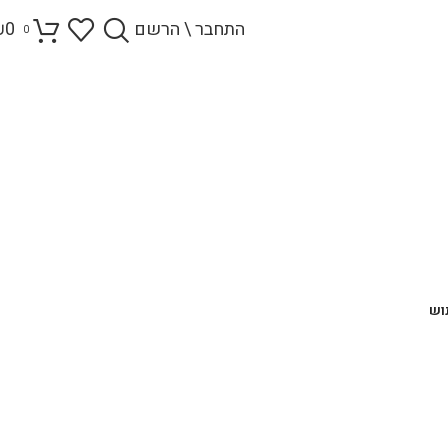
התחבר \ הרשם
0
₪
0
וש