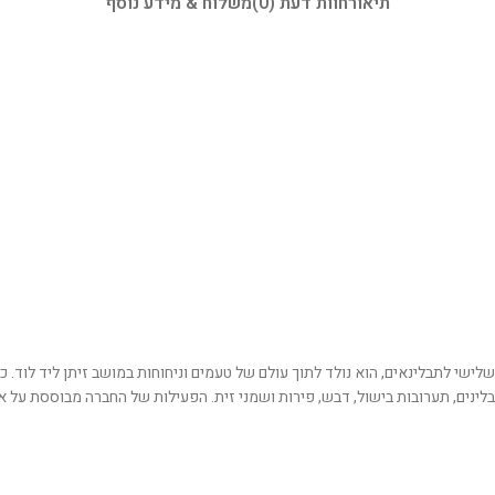
תיאור
חוות דעת (0)
משלוח & מידע נוסף
 החברות המובילות בישראל בתחום התבלינים, החברה מציעה למעלה מ-100 תבלינים, תערובות בישול, דבש, פירות ושמני זי