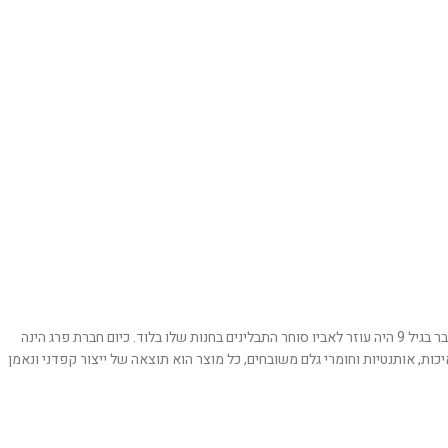
בשנת 1980 פתח חיים את החנות הראשונה של "תבליני פרג" באילת. חיים הוא דור שלישי לתבלינאים, הוא נולד לתוך עולם של טעמים וניחוחות במושב זיתן ליד לוד. כבר בגיל 9 היה עוזר לאביו סוחר התבלינים בחנות שלו בלוד. כיום חברת פרג הינה
ת. הפעילות של החברה מבוססת על איכות, אותנטיות וחומרי גלם משובחים, כל מוצר הוא תוצאה של ייצור קפדני ונאמן