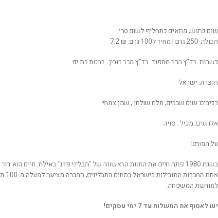
שום כתוש, מתאים כתחליף לשום טרי.
תכולה: 250 גרם | מחיר ל100 גרם: ₪ 7.2
כשרות: בד"ץ הרב מחפוד. בד"ץ הרב רובין . רבנות בת ים.
תוצרת: ישראל
רכיבים: שום שבבים, מלח שולחן , שמן צמחי
אלרגנים: מכיל : סויה
על המותג:
אחת
למורשת המשפחה.
יש לאסוף את המשלוח עד 7 ימי עסקים!