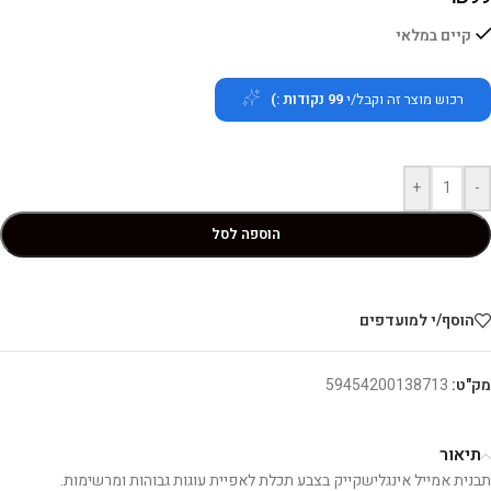
קיים במלאי
רכוש מוצר זה וקבל/י
99
נקודות :)
+
-
הוספה לסל
הוסף/י למועדפים
מק"ט:
59454200138713
תיאור
תבנית אמייל אינגלישקייק בצבע תכלת לאפיית עוגות גבוהות ומרשימות.