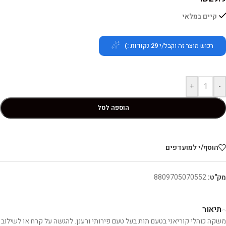
קיים במלאי
רכוש מוצר זה וקבל/י
29
נקודות :)
+
-
הוספה לסל
הוסף/י למועדפים
מק"ט:
8809705070552
תיאור
משקה כוהלי קוריאני בטעם תות בעל טעם פירותי ורענן. להגשה על קרח או לשילוב