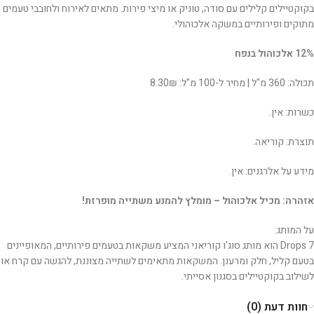
בקוקטיילים קלילים עם סודה, טוניק או מיצי פירות. מתאים לאירוח ולחובבי טעמים
מתוקים ופירותיים במשקה אלכוהולי.
12% אלכוהול בנפח
תכולה: 360 מ"ל | מחיר ל-100 מ"ל: 8.30₪
כשרות: אין.
תוצרת: קוריאה.
מידע על אלרגנים: אין.
אזהרה: מכיל אלכוהול – מומלץ להמנע משתייה מופרזת!
על המותג:
7 Drops הוא מותג סוג'ו קוריאני המציע משקאות בטעמים פירותיים, המאופיינים
בטעם קליל, חלק ומרענן. המשקאות מתאימים לשתייה מצוננת, להגשה עם קרח או
לשילוב בקוקטיילים בסגנון אסייתי.
חוות דעת (0)