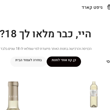
גיפט קארד
היי, כבר מלאו לך 18?
הכניסה והרכישה בחנות האתר מיועדת למי שמלאו לו 18 שנים בלבד.
כן, קח אותי לחנות
בחזרה לעמוד הבית
יפור שלי
מתכונים
מנוי ״אליטה פלוס״
חנות
פרסומים במדיה
צ