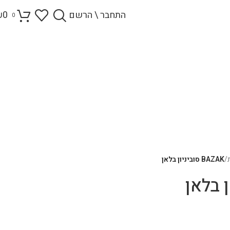
התחבר \ הרשם
0
₪
0
/
BAZAK סוביניון בלאן