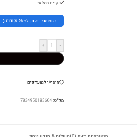
קיים במלאי
רכוש מוצר זה וקבל/י
96
נקודות :)
+
-
הוסף/י למועדפים
מק"ט:
7834950183604
תיאור
חוות דעת (0)
משלוח & מידע נוסף