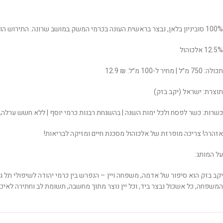
100% סוביניון בלאן, נבצר בראשית העונה בכרמי המשק במושב שרונה. התירוש הותסס במכלי נירוסטה בטמפרטורה נמוכה, לקבלת ארומות טריות של פרי הדר לימוני ורמזים טרופיים. בעל חומציות פריכה ומרעננת, מאוזן ונגיש.
12.5% אלכוהול
תכולה: 750 מ״ל | מחיר ל-100 מ״ל: ₪ 12.9
תוצרת: ישראל (יקב בזק)
כשרות: כשר לפסח ולכל ימות השנה | בהשגחת רבנות כרמי יוסף | ללא חשש ערלה, 
אזהרה! צריכה מופרזת של אלכוהול מסכנת חיים ומזיקה לבריאות!
על המותג:
יקב בזק הוא סיפור של אדמה, משפחה ויין – הנפרש בין כרמי יהודה לשיפולי תל גז
המשפחה, כל אשכול נבצר ביד, וכל יין נוצר מתוך מחשבה, תשומת לב וחתירה לאי