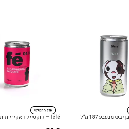
אזל מהמלאי
féfé – קוקטייל דאקירי תות