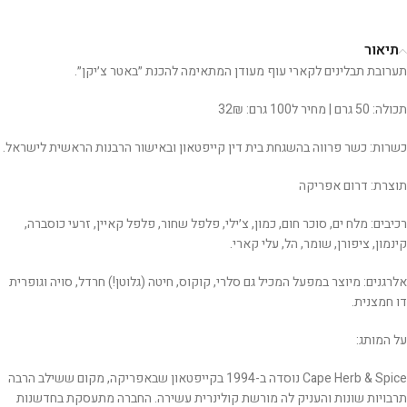
תיאור
תערובת תבלינים לקארי עוף מעודן המתאימה להכנת ״באטר צ׳יקן״.
תכולה: 50 גרם | מחיר ל100 גרם: 32₪
כשרות: כשר פרווה בהשגחת בית דין קייפטאון ובאישור הרבנות הראשית לישראל.
תוצרת: דרום אפריקה
רכיבים: מלח ים, סוכר חום, כמון, צ׳ילי, פלפל שחור, פלפל קאיין, זרעי כוסברה,
קינמון, ציפורן, שומר, הל, עלי קארי.
אלרגנים: מיוצר במפעל המכיל גם סלרי, קוקוס, חיטה (גלוטן!) חרדל, סויה וגופרית
דו חמצנית.
על המותג:
Cape Herb & Spice נוסדה ב-1994 בקייפטאון שבאפריקה, מקום ששילב הרבה
תרבויות שונות והעניק לה מורשת קולינרית עשירה. החברה מתעסקת בחדשנות