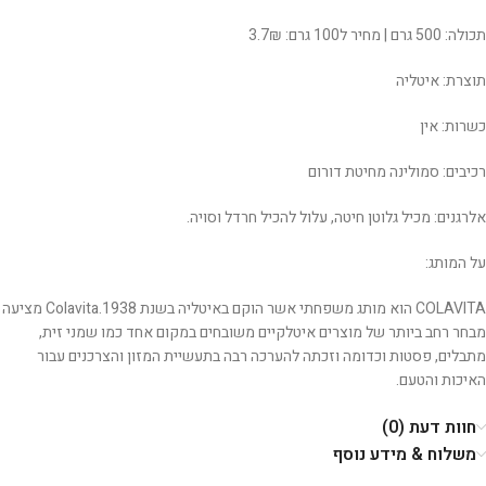
תכולה: 500 גרם | מחיר ל100 גרם: 3.7₪
תוצרת: איטליה
כשרות: אין
רכיבים: סמולינה מחיטת דורום
אלרגנים: מכיל גלוטן חיטה, עלול להכיל חרדל וסויה.
על המותג:
COLAVITA הוא מותג משפחתי אשר הוקם באיטליה בשנת 1938.Colavita מציעה
מבחר רחב ביותר של מוצרים איטלקיים משובחים במקום אחד כמו שמני זית,
מתבלים, פסטות וכדומה וזכתה להערכה רבה בתעשיית המזון והצרכנים עבור
האיכות והטעם.
חוות דעת (0)
משלוח & מידע נוסף