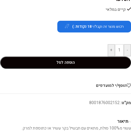
קיים במלאי
רכוש מוצר זה וקבל/י
18
נקודות :)
+
-
הוספה לסל
הוסף/י למועדפים
מק"ט:
8001876002152
תיאור
עשוי מ100% סולת, מתאים עם תבשיל בקר עשיר או כתוספת למרק.