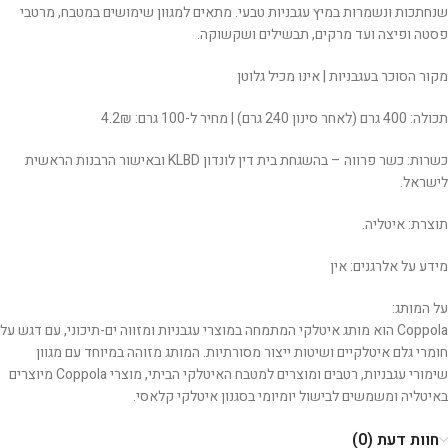
שנחתכות ונשמרות במיץ עגבניות טבעי. מתאים למגוון שימושים במטבח, מרטבי
פסטה ופיצה ועד מרקים, תבשילים ושקשוקה.
מקור הסוכר בעגבניות | אינו מכיל גלוטן
תכולה: 400 גרם (לאחר סינון 240 גרם) | מחיר ל-100 גרם: 4.2₪
כשרות: כשר פרווה – בהשגחת בית דין לונדון KLBD ובאישור הרבנות הראשית
לישראל.
תוצרת: איטליה.
מידע על אלרגנים: אין
על המותג:
Coppola הוא מותג איטלקי המתמחה במוצרי עגבניות ומזווה ים-תיכוני, עם דגש על
חומרי גלם איטלקיים ושיטות ייצור מסורתיות. המותג מזוהה במיוחד עם מגוון
שימורי עגבניות, רטבים ומוצרים למטבח האיטלקי הביתי, מוצרי Coppola מיוצרים
באיטליה ומשמשים לבישול יומיומי בסגנון איטלקי קלאסי.
חוות דעת (0)