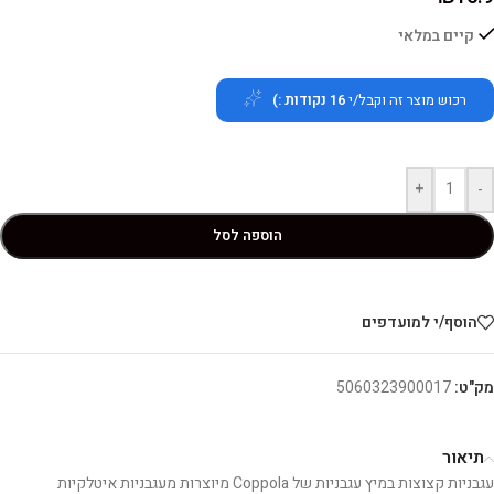
קיים במלאי
רכוש מוצר זה וקבל/י
16
נקודות :)
+
-
הוספה לסל
הוסף/י למועדפים
מק"ט:
5060323900017
תיאור
עגבניות קצוצות במיץ עגבניות של Coppola מיוצרות מעגבניות איטלקיות