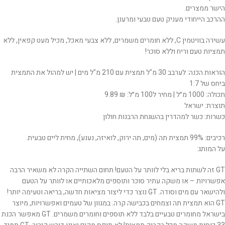
הישר ממצרים.
ההרכב הייחודי מעניק טעם טבעי ומרענן.
עשירה בוויטמין C, ללא חומרים משמרים, ללא צבעי מאכל, מכיל מעט קפאין, ללא
תמציות טעם וריח וללא סוכר!
הוראות הכנה: לערבב 30 מ"ל תמצית עם 210 מ"ל מים | יש למהול את התמצית
ביחס של 1:7
תכולה: 1000 מ״ל | מחיר ל100 מ״ל: ₪ 9.89
תוצרת: ישראל
כשרות: כשר למהדרין בהשגחת הרבנות חולון
רכיבים: 99% תמצית תה (מים, תה ירוק, לואיזה, נענע), מחית ליים טבעית.
על המותג:
GT זה לשתות בריא בלי לוותר על הטעם! תחום השתייה הקרה לא משאיר הרבה
אפשרויות – או משקה עתיר סוכר ותוספים מלאכותיים או לוותר על הטעם
ולהישאר עם מים וסודה. GT נוצר כדי ליצור מציאות חדשה, בריאה וטעימה יותר!
GT הוא תמצית תה וצמחים בכבישה קרה. במגוון של טעמים ואפשרויות, מיוצר
בישראל מחומרים טבעיים בלבד ללא תוספים וחומרים משמרים.
GT
מאפשר הכנת