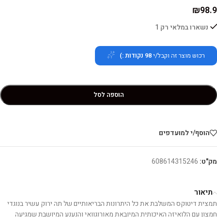
₪
98.9
נשארו במלאי רק 1
רכוש מוצר זה וקבל/י
98
נקודות :)
הוספה לסל
הוסף/י למועדפים
מק"ט:
608614315246
תיאור
תמצית דיטוקס המשלבת את כל היתרונות הבריאותיים של תה ירוק עשיר בנוגדי
חמצון עם הלואיזה האיכותית המיובאת מאורוגוואי והנענע המיושבת שמגיעה