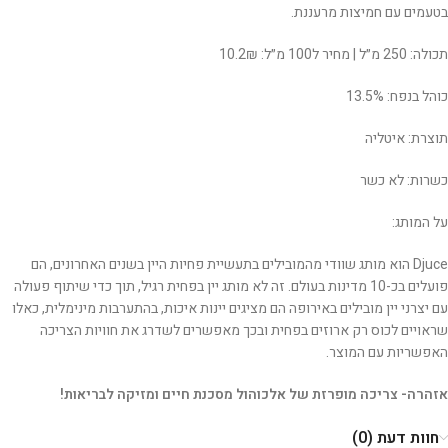
בטעמים עם חמיצות מרעננת.
תכולה: 250 מ״ל | מחיר ל100 מ״ל: 10.2₪
כוהל בנפח: 13.5%
תוצרת: איטליה
כשרות: לא כשר
על המותג:
Djuce הוא מותג שוודי מהמובילים בתעשיית פחיות היין בשנים האחרונים, הם
פועלים בכ-10 מדינות בעולם. זה לא מותג יין בפחית רגיל, תוך כדי שיתוף פעולה
עם יצרני יין מובילים באירופה הם מציגים יינות איכות, בהתערבות מינימלית, כאלו
שראויים לכוס רק ארוזים בפחית ובכך מאפשרים לשדרג את חוויות הצריכה
האפשריות עם המוצר.
אזהרה- צריכה מופרזת של אלכוהול מסכנת חיים ומזיקה לבריאות!
חוות דעת (0)