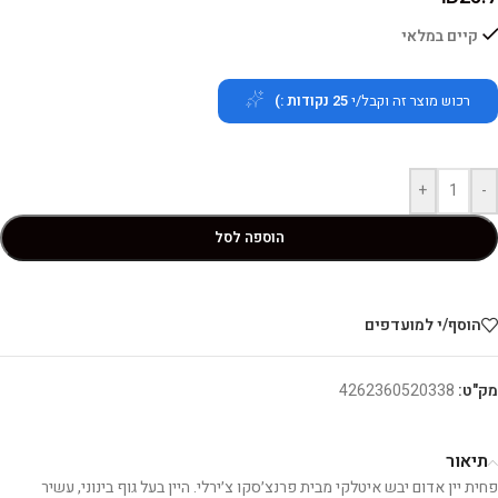
קיים במלאי
רכוש מוצר זה וקבל/י
25
נקודות :)
+
-
הוספה לסל
הוסף/י למועדפים
מק"ט:
4262360520338
תיאור
פחית יין אדום יבש איטלקי מבית פרנצ׳סקו צ׳ירלי. היין בעל גוף בינוני, עשיר