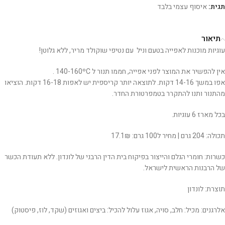
תגית:
איסוף עצמי בלבד
תיאור
עוגיות מוכנות לאפייה בטעם וניל עם נטיפי שוקולד מריר, ללא גלוטן!
אין להפשיר את המוצר לפני אפייה, חממו תנור ל 140-160ºC .
אפו במשך 14-16 דקות. לתוצאה יותר קריספית יש לאפות 16-18 דקות. הוציאו
מהתנור ותנו להתקרר בטמפרטורת החדר.
בכל מארז 6 עוגיות.
תכולה: 204 גרם | מחיר ל100 גרם: 17.1₪
כשרות: חומרי הגלם והייצור בפיקוח בית הדין הרבני של לונדון. ללא תעודת הכשר
של הרבנות הראשית לישראל.
תוצרת: לונדון
אלרגנים: מכיל: חלב, סויה, אגוז עלול להכיל: ביצים ואגוזים (שקד, לוז, פיסטוק)