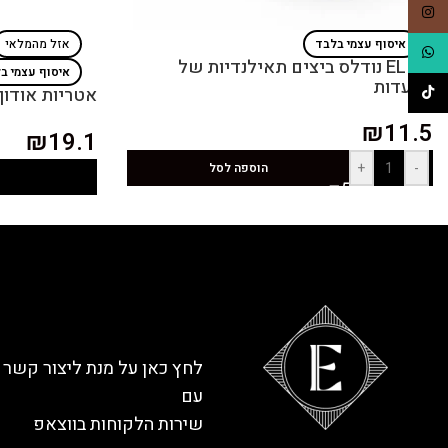
Instagram
איסוף עצמי בלבד
אזל מהמלאי
WhatsApp
ELITA נודלס ביצים תאילנדיות של
איסוף עצמי ב
מסעדות
TikTok
אטריות אודון
₪
11.5
₪
19.1
+
-
הוספה לסל
לחץ כאן על מנת ליצור קשר
עם
שירות הלקוחות בווצאפ