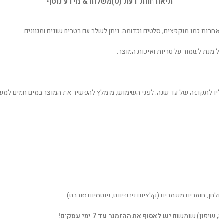
תיאור
חוות דעת (0)
משלוח & מידע נוסף
חרות כמו מוקפצים, סלטים וכדומה. ניתן לשלב עם רטבים שונים ומגוונים.
ל מנת לשמור על טריות ואיכות המוצר.
ליו לתקופה של עד שנה. לפני השימוש, מומלץ להפשיר את המוצר במים חמים למשך
שולחן, חומרים משמרים (קלציום פרפיונט, פוטסיום סורבט)
ה, שיפון) שומשום
יש לאסוף את ההזמנה עד 7 ימי עסקים!