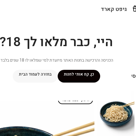
גיפט קארד
היי, כבר מלאו לך 18?
הכניסה והרכישה בחנות האתר מיועדת למי שמלאו לו 18 שנים בלבד.
כן, קח אותי לחנות
בחזרה לעמוד הבית
יפור שלי
מתכונים
מנוי ״אליטה פלוס״
חנות
פרסומים במדיה
צ
איסוף עצמי בלבד