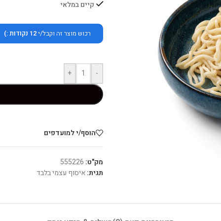
קיים במלאי
רכוש מוצר זה וקבל/י
12
נקודות :)
+
-
הוסף/י למועדפים
מק"ט:
555226
תגית:
איסוף עצמי בלבד