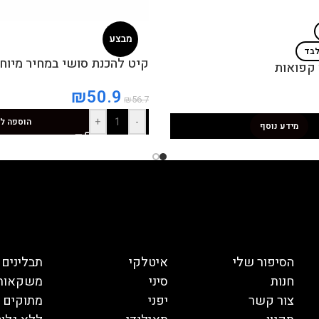
מבצע
לבד
קיט להכנת סושי במחיר מיוחד
 קפואות
₪
50.9
₪
56.7
+
-
הוספה ל
מידע נוסף
הסיפור שלי
איטלקי
תבלינים
חנות
סיני
משקאות
צור קשר
יפני
מתוקים