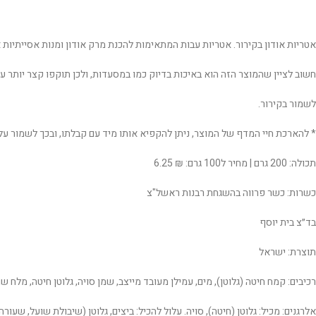
אטריות אודון בקירור. אטריות עבות המתאימות להכנת מרק אודון ומנות אסייתיות א
חשוב לציין שהמוצר הזה הוא באיכות בדיוק כמו במסעדות, ולכן תוקפו קצר יותר ע
לשמור בקירור.
* להארכת חיי המדף של המוצר, ניתן להקפיא אותו מיד עם קבלתו, ובכך לשמור ע
תכולה: 200 גרם | מחיר ל100 גרם: ₪ 6.25
כשרות: כשר פרווה בהשגחת רבנות ראשל"צ
בד״צ בית יוסף
תוצרת: ישראל
רכיבים: קמח חיטה (גלוטן), מים, עמילן מעובד מייצב, שמן סויה, גלוטן חיטה, מלח 
אלרגנים: מכיל: גלוטן (חיטה), סויה. עלול להכיל: ביצים, גלוטן (שיבולת שועל, שעור