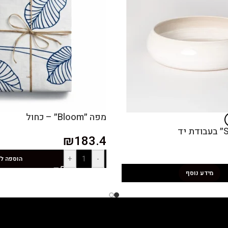
מפה ״Bloom״ – כחול
₪
183.4
+
-
הוספה ל
מידע נוסף