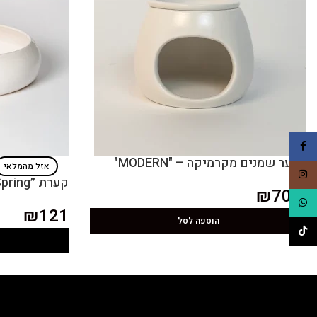
Facebook
מבער שמנים מקרמיקה – "MODERN"
אזל מהמלאי
Instagram
קערת ״Spring״ בעבודת יד
₪
70.5
WhatsApp
₪
121
הוספה לסל
TikTok