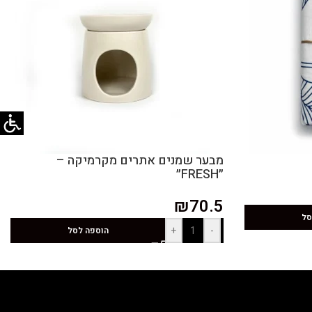
מבער שמנים אתרים מקרמיקה –
״FRESH״
₪
70.5
סל
+
-
הוספה לסל