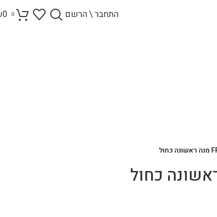
התחבר \ הרשם
0
₪
0
כחול