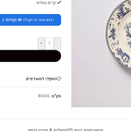
קיים במלאי
רכוש מוצר זה וקבל/י
45
נקודות :)
+
-
הוסף/י למועדפים
מק"ט:
84006
תיאור
חוות דעת (0)
משלוח & מידע נוסף