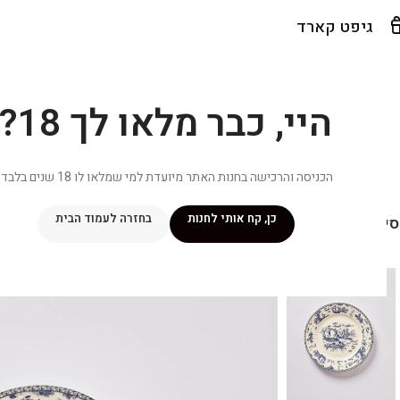
גיפט קארד
היי, כבר מלאו לך 18?
הכניסה והרכישה בחנות האתר מיועדת למי שמלאו לו 18 שנים בלבד.
כן, קח אותי לחנות
בחזרה לעמוד הבית
יפור שלי
מתכונים
מנוי ״אליטה פלוס״
חנות
פרסומים במדיה
צ