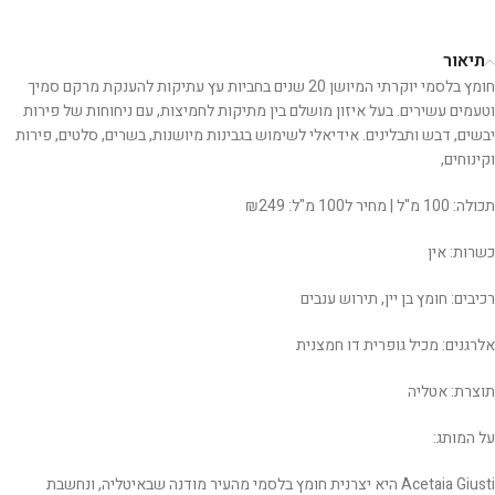
תיאור
חומץ בלסמי יוקרתי המיושן 20 שנים בחביות עץ עתיקות להענקת מרקם סמיך
וטעמים עשירים. בעל איזון מושלם בין מתיקות לחמיצות, עם ניחוחות של פירות
יבשים, דבש ותבלינים. אידיאלי לשימוש בגבינות מיושנות, בשרים, סלטים, פירות
וקינוחים,
תכולה: 100 מ"ל | מחיר ל100 מ"ל: ₪249
כשרות: אין
רכיבים: חומץ בן יין, תירוש ענבים
אלרגנים: מכיל גופרית דו חמצנית
תוצרת: אטליה
על המותג:
Acetaia Giusti היא יצרנית חומץ בלסמי מהעיר מודנה שבאיטליה, ונחשבת