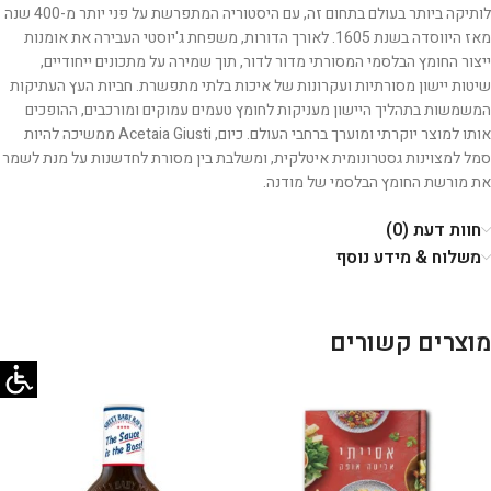
לותיקה ביותר בעולם בתחום זה, עם היסטוריה המתפרשת על פני יותר מ-400 שנה
מאז היווסדה בשנת 1605. לאורך הדורות, משפחת ג'יוסטי העבירה את אומנות
ייצור החומץ הבלסמי המסורתי מדור לדור, תוך שמירה על מתכונים ייחודיים,
שיטות יישון מסורתיות ועקרונות של איכות בלתי מתפשרת. חביות העץ העתיקות
המשמשות בתהליך היישון מעניקות לחומץ טעמים עמוקים ומורכבים, ההופכים
אותו למוצר יוקרתי ומוערך ברחבי העולם. כיום, Acetaia Giusti ממשיכה להיות
סמל למצוינות גסטרונומית איטלקית, ומשלבת בין מסורת לחדשנות על מנת לשמר
את מורשת החומץ הבלסמי של מודנה.
חוות דעת (0)
משלוח & מידע נוסף
מוצרים קשורים