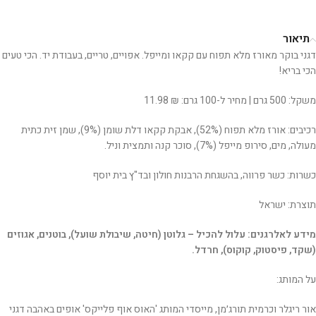
תיאור
דגני בוקר מאורז מלא תפוח עם קקאו ומייפל. אפויים, טריים, בעבודת יד. הכי טעים
הכי בריא!
משקל: 500 גרם | מחיר ל-100 גרם: ₪ 11.98
רכיבים: אורז מלא תפוח (52%), אבקת קקאו דלת שומן (9%), שמן זית כתית
מעולה, מים, סירופ מייפל (7%), סוכר קנה ותמצית וניל.
כשרות: כשר פרווה, בהשגחת הרבנות חולון ובד"ץ בית יוסף
תוצרת: ישראל
מידע לאלרגנים: עלול להכיל – גלוטן (חיטה, שיבולת שועל), בוטנים, אגוזים
(שקד, פיסטוק, קוקוס), חרדל.
על המותג:
אור ריגלר וכרמית תורג׳מן, מייסדי המותג 'האוס אוף פלייקס' אופים באהבה דגני