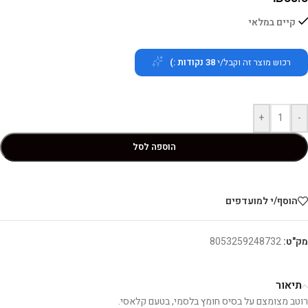
קיים במלאי
רכוש מוצר זה וקבל/י
38
נקודות :)
+
-
הוספה לסל
הוסף/י למועדפים
מק"ט:
8053259248732
תיאור
רוטב מצומצם על בסיס חומץ בלסמי, בטעם קלאסי.