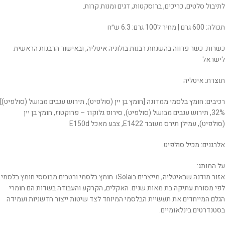
לתיבול סלטים, כריכים, ברוסקטות, דגים ומנות קרות.
תכולה: 600 גרם | מחיר ל100 גרם: 6.3 ש״ח
כשרות: כשר פרווה בהשגחת רבנות בולוניה איטליה, ובאישור הרבנות הראשית
לישראל
תוצרת: איטליה
רכיבים: חומץ בלסמי ממדונה [חומץ בן יין (סולפיט), תירוש ענבים מבושל (סולפיט)]
32%, תירוש ענבים מבושל (סולפיט), סירופ גלוקוז – פרוקטוז, חומץ בן יין
(סולפיט), עמילן תירס מעובד E1422, צבע מאכל E150d
אלרגנים: מכיל סולפיט.
על המותג:
‬בסטנדרטים‭ ‬בינלאומיים‭.‬