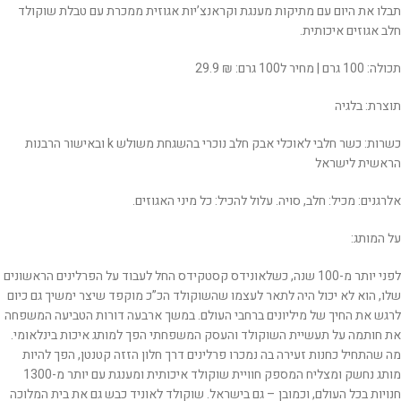
תבלו את היום עם מתיקות מענגת וקראנצ’יות אגוזית ממכרת עם טבלת שוקולד
חלב אגוזים איכותית.
תכולה: 100 גרם | מחיר ל100 גרם: ₪ 29.9
תוצרת: בלגיה
כשרות: כשר חלבי לאוכלי אבק חלב נוכרי בהשגחת משולש k ובאישור הרבנות
הראשית לישראל
אלרגנים: מכיל: חלב, סויה. עלול להכיל: כל מיני האגוזים.
על המותג:
לפני יותר מ-100 שנה, כשלאונידס קסטקידס החל לעבוד על הפרלינים הראשונים
שלו, הוא לא יכול היה לתאר לעצמו שהשוקולד הכ”כ מוקפד שיצר ימשיך גם כיום
לרגש את החיך של מיליונים ברחבי העולם. במשך ארבעה דורות הטביעה המשפחה
את חותמה על תעשיית השוקולד והעסק המשפחתי הפך למותג איכות בינלאומי.
מה שהתחיל כחנות זעירה בה נמכרו פרלינים דרך חלון הזזה קטנטן, הפך להיות
מותג נחשק ומצליח המספק חוויית שוקולד איכותית ומענגת עם יותר מ-1300
חנויות בכל העולם, וכמובן – גם בישראל. שוקולד לאוניד כבש גם את בית המלוכה