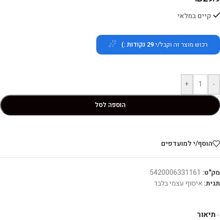
קיים במלאי
רכוש מוצר זה וקבל/י
29
נקודות :)
+
-
הוספה לסל
הוסף/י למועדפים
מק"ט:
5420006331161
תגית:
איסוף עצמי בלבד
תיאור