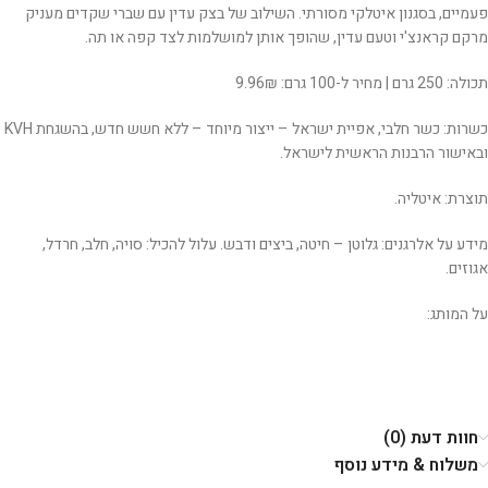
פעמיים, בסגנון איטלקי מסורתי. השילוב של בצק עדין עם שברי שקדים מעניק
מרקם קראנצ'י וטעם עדין, שהופך אותן למושלמות לצד קפה או תה.
תכולה: 250 גרם | מחיר ל-100 גרם: 9.96₪
כשרות: כשר חלבי, אפיית ישראל – ייצור מיוחד – ללא חשש חדש, בהשגחת KVH
ובאישור הרבנות הראשית לישראל.
תוצרת: איטליה.
מידע על אלרגנים: גלוטן – חיטה, ביצים ודבש. עלול להכיל: סויה, חלב, חרדל,
אגוזים.
על המותג:
חוות דעת (0)
משלוח & מידע נוסף