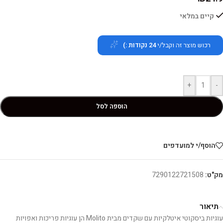
קיים במלאי
רכוש מוצר זה וקבל/י
24
נקודות :)
+
-
הוספה לסל
הוסף/י למועדפים
מק"ט:
7290122721508
תיאור
עוגיות ביסקוטי איטלקיות עם שקדים מבית Molito הן עוגיות פריכות ואפויות