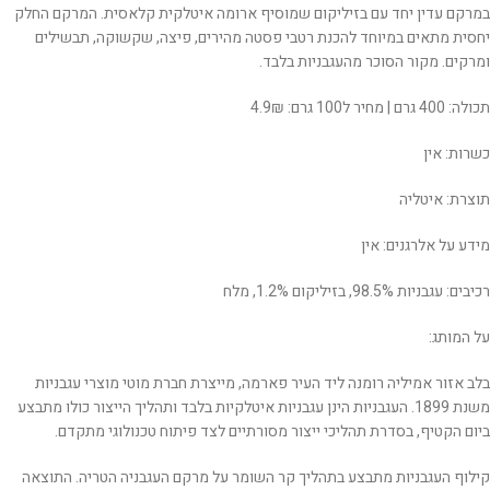
במרקם עדין יחד עם בזיליקום שמוסיף ארומה איטלקית קלאסית. המרקם החלק
יחסית מתאים במיוחד להכנת רטבי פסטה מהירים, פיצה, שקשוקה, תבשילים
ומרקים. מקור הסוכר מהעגבניות בלבד.
תכולה: 400 גרם | מחיר ל100 גרם: 4.9₪
כשרות: אין
תוצרת: איטליה
מידע על אלרגנים: אין
רכיבים: עגבניות 98.5%, בזיליקום 1.2%, מלח
על המותג:
‬ביום‭ ‬הקטיף, ‬בסדרת‭ ‬תהליכי‭ ‬ייצור‭ ‬מסורתיים‭ ‬לצד‭ ‬פיתוח‭ ‬טכנולוגי‭ ‬מתקדם.