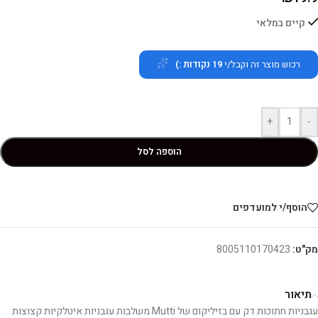
קיים במלאי
רכוש מוצר זה וקבל/י
19
נקודות :)
+
-
הוספה לסל
הוסף/י למועדפים
מק"ט:
8005110170423
תיאור
עגבניות חתוכות דק עם בזיליקום של Mutti משלבות עגבניות איטלקיות קצוצות