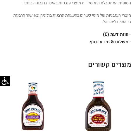
‬הסופית‭ ‬המתקבלת‭ ‬היא‭ ‬סידרת‭ ‬‬מוצרי‭ ‬עגבניות‭ ‬באיכות הגבוהה ביותר.
‬הראשית‭ ‬לישראל‭.‬
חוות דעת (0)
משלוח & מידע נוסף
מוצרים קשורים