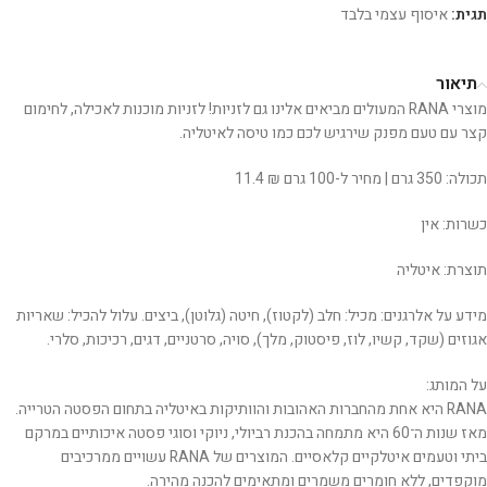
תגית:
איסוף עצמי בלבד
תיאור
מוצרי RANA המעולים מביאים אלינו גם לזניות! לזניות מוכנות לאכילה, לחימום
קצר עם טעם מפנק שירגיש לכם כמו טיסה לאיטליה.
תכולה: 350 גרם | מחיר ל-100 גרם ₪ 11.4
כשרות: אין
תוצרת: איטליה
מידע על אלרגנים: מכיל: חלב (לקטוז), חיטה (גלוטן), ביצים. עלול להכיל: שאריות
אגוזים (שקד, קשיו, לוז, פיסטוק, מלך), סויה, סרטניים, דגים, רכיכות, סלרי.
על המותג:
RANA היא אחת מהחברות האהובות והוותיקות באיטליה בתחום הפסטה הטרייה.
מאז שנות ה־60 היא מתמחה בהכנת רביולי, ניוקי וסוגי פסטה איכותיים במרקם
ביתי וטעמים איטלקיים קלאסיים. המוצרים של RANA עשויים ממרכיבים
מוקפדים, ללא חומרים משמרים ומתאימים להכנה מהירה.