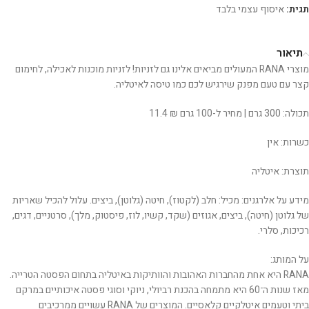
תגית:
איסוף עצמי בלבד
תיאור
מוצרי RANA המעולים מביאים אלינו גם לזניות! לזניות מוכנות לאכילה, לחימום
קצר עם טעם מפנק שירגיש לכם כמו טיסה לאיטליה.
תכולה: 300 גרם | מחיר ל-100 גרם ₪ 11.4
כשרות: אין
תוצרת: איטליה
מידע על אלרגנים: מכיל: חלב (לקטוז), חיטה (גלוטן), ביצים. עלול להכיל שאריות
של גלוטן (חיטה), ביצים, אגוזים (שקד, קשיו, לוז, פיסטוק, מלך), סרטניים, דגים,
רכיכות, סלרי.
על המותג:
RANA היא אחת מהחברות האהובות והוותיקות באיטליה בתחום הפסטה הטרייה.
מאז שנות ה־60 היא מתמחה בהכנת רביולי, ניוקי וסוגי פסטה איכותיים במרקם
ביתי וטעמים איטלקיים קלאסיים. המוצרים של RANA עשויים ממרכיבים