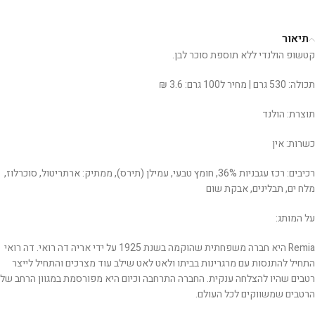
תיאור
קטשופ הולנדי ללא תוספת סוכר לבן.
תכולה: 530 גרם | מחיר ל100 גרם: 3.6 ₪
תוצרת: הולנד
כשרות: אין
רכיבים: רכז עגבניות 36%, חומץ טבעי, עמילן (תירס), ממתיק: ארתריטול, סוכרלוז,
מלח ים, תבלינים, אבקת שום
על המותג:
Remia היא חברה משפחתית שהוקמה בשנת 1925 על ידי אריה דה רואי. דה רואי
התחיל להתנסות עם מרגרינות בביתו ולאט לאט שילב עוד מצרכים והתחיל לייצר
רטבים שהיו להצלחה ענקית. החברה התרחבה וכיום היא מפורסמת במגוון הרחב של
הרטבים שמשווקים לכל העולם.