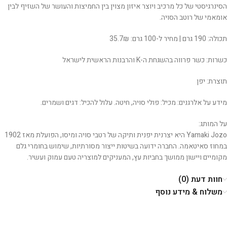
הסינרגיסטי של כל מרכיב ויוצר איזון מצוין בין החמיצות והעושר של השזיף לבין
אומאמי של רוטב הסויה.
תכולה: 190 גרם | מחיר ל-100 גרם: 35.7₪
כשרות: כשר פרווה בהשגחת ה-K והרבנות הראשית לישראל
תוצרת: יפן
מידע על אלרגנים: מכיל: פולי סויה, חיטה. עלול להכיל: דגים ושמרים.
על המותג:
Yamaki Jozo היא יצרנית יפנית ותיקה של רטבי סויה ומיסו, הפועלת מאז 1902
במחוז סאיטאמה. החברה ידועה בשיטות ייצור מסורתיות, שימוש בחומרי גלם
מקומיים ויישון ממושך בחביות עץ, המעניקים למוצריה טעם עמוק ועשיר.
חוות דעת (0)
משלוח & מידע נוסף