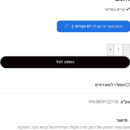
קיים במלאי
רכוש מוצר זה וקבל/י
67
נקודות :)
+
-
הוספה לסל
הוסף/י למועדפים
מק"ט:
4963809122136
תיאור
טעם עשיר ועמוק של רוטב סויה מקומי ושזיפים של קישו ננקו. האפקט