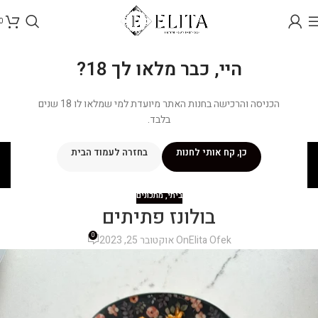
0
היי, כבר מלאו לך 18?
הכניסה והרכישה בחנות האתר מיועדת למי שמלאו לו 18 שנים
בלבד.
בלוג
כן, קח אותי לחנות
בחזרה לעמוד הבית
ראשי
/
מתכונים
/
ביתי
ביתי
,
מתכונים
בולונז פתיתים
0
Elita Ofek
On אוקטובר 25, 2023