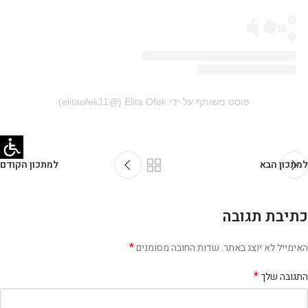
פוסט משותף על ידי ‏‎Elita Ofek‎‏ (@‏‎elitaofek11‎‏)
למתכון הבא
למתכון הקודם
כתיבת תגובה
*
האימייל לא יוצג באתר.
שדות החובה מסומנים
*
התגובה שלך