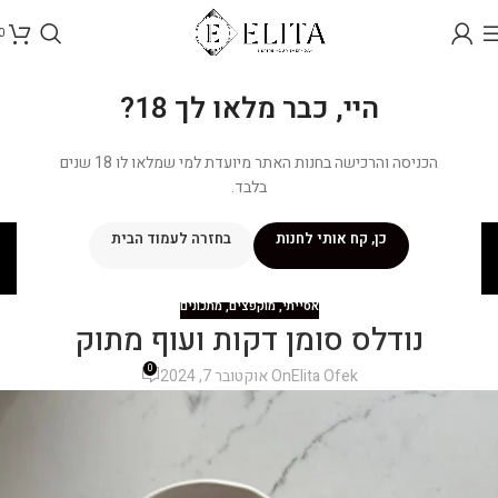
0
היי, כבר מלאו לך 18?
הכניסה והרכישה בחנות האתר מיועדת למי שמלאו לו 18 שנים
בלבד.
בלוג
כן, קח אותי לחנות
בחזרה לעמוד הבית
ראשי
/
מתכונים
/
אסייתי
אסייתי
,
מוקפצים
,
מתכונים
נודלס סומן דקות ועוף מתוק
0
Elita Ofek
On אוקטובר 7, 2024