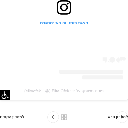
הצגת פוסט זה באינסטגרם
פוסט משותף על ידי ‏‎Elita Ofek‎‏ (@‏‎elitaofek11‎‏)
למתכון הבא
למתכון הקודם