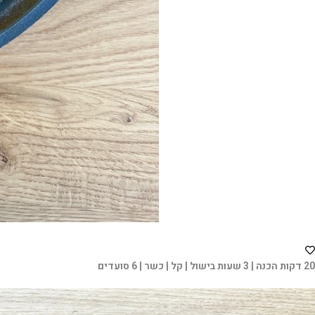
20 דקות הכנה | 3 שעות בישול | קל | כשר | 6 סועדים