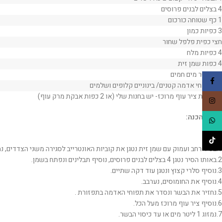
4 בצלים לבנים פרוסים
1 כף שטוחה כורכום
3 כפיות כמון
חצי כפית פלפל שחור
4 כפיות מלח
4 כפות שמן זית
1.2 ליטר מים חמים
Facebook
12 תפוחי אדמה קטנים/ בינוניים קלופים ושלמים
2 שקיות ציר עוף מרוכז- יש בחנות שלי (או 2 כפות אבקת מרק עוף)
Instagram
אופן ההכנה:
WhatsApp
TikTok
1.בסיר רחב ועמוק עם שמן זית נטגן את קוביות האונטרייב לסגירה משני הצדדים, נמליח, נפלפל מעט ונניח בצד.
2.באותו הסיר נטגן 4 בצלים לבנים פרוסים, נוסיף תבלינים ונפתח בשמן.
3.נוסיף סלרי קצוץ ונטגן עוד דקה שתיים.
4.נוסיף את החומוסים, נערבב.
5.נחזיר את הבשר ונסדר את תפוחי האדמה בתפזורת .
6.נוסיף ציר עוף מרוכז מעל הכל.
7.נמזוג 1 ליטר מים או עד כיסוי הבשר.