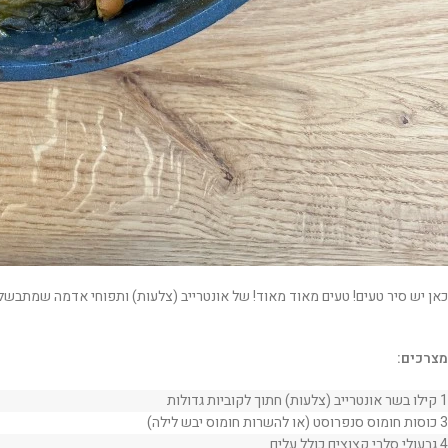
כאן יש סיר טעים! טעים מאוד מאוד! של אונטרייב (צלעות) ותפוחי אדמה שמתבשל 3 שעות בתנור, הבשר רך ומתפרק, התפוחי אדמה כמו של חמין. אין מה להוסיף, זה פשוט טעים בטיר
מצרכים:
1 קילו בשר אונטרייב (צלעות) חתוך לקוביות גדולות
3 כוסות חומוס סנפרוסט (או להשרות חומוס יבש לילה)
4 גבעולי סלרי קצוצים כולל עלים