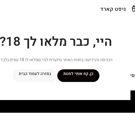
גיפט קארד
היי, כבר מלאו לך 18?
הכניסה והרכישה בחנות האתר מיועדת למי שמלאו לו 18 שנים בלבד.
כן, קח אותי לחנות
בחזרה לעמוד הבית
יפור שלי
מתכונים
מנוי ״אליטה פלוס״
חנות
פרסומים במדיה
צ