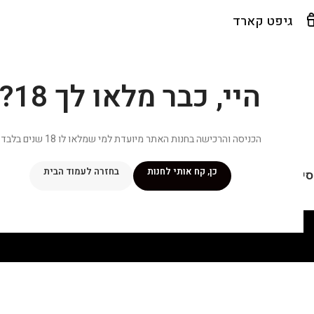
גיפט קארד
היי, כבר מלאו לך 18?
הכניסה והרכישה בחנות האתר מיועדת למי שמלאו לו 18 שנים בלבד.
כן, קח אותי לחנות
בחזרה לעמוד הבית
יפור שלי
מתכונים
מנוי ״אליטה פלוס״
חנות
פרסומים במדיה
צ