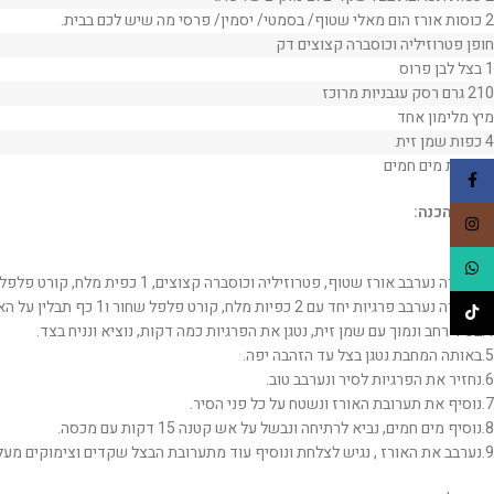
2 כוסות אורז הום מאלי שטוף/ בסמטי/ יסמין/ פרסי מה שיש לכם בבית.
חופן פטרוזיליה וכוסברה קצוצים דק
1 בצל לבן פרוס
210 גרם רסק עגבניות מרוכז
מיץ מלימון אחד
4 כפות שמן זית
3 כוסות מים חמים
Facebook
אופן ההכנה:
Instagram
WhatsApp
1.בקערה נערבב אורז שטוף, פטרוזיליה וכוסברה קצוצים, 1 כפית מלח, קורט פלפל, רסק עגבניות ומיץ מלימון אחד, נערבב 2.טוב טוב לתערובת אחידה .
3.בקערה נערבב פרגיות יחד עם 2 כפיות מלח, קורט פלפל שחור ו1 כף תבלין על האש.
TikTok
4.בסיר רחב ונמוך עם שמן זית, נטגן את הפרגיות כמה דקות, נוציא ונניח בצד.
5.באותה המחבת נטגן בצל עד הזהבה יפה.
6.נחזיר את הפרגיות לסיר ונערבב טוב.
7.נוסיף את תערובת האורז ונשטח על כל פני הסיר.
8.נוסיף מים חמים, נביא לרתיחה ונבשל על אש קטנה 15 דקות עם מכסה.
9.נערבב את האורז , נגיש לצלחת ונוסיף עוד מתערובת הבצל שקדים וצימוקים מעל זה משדרג ברמות.