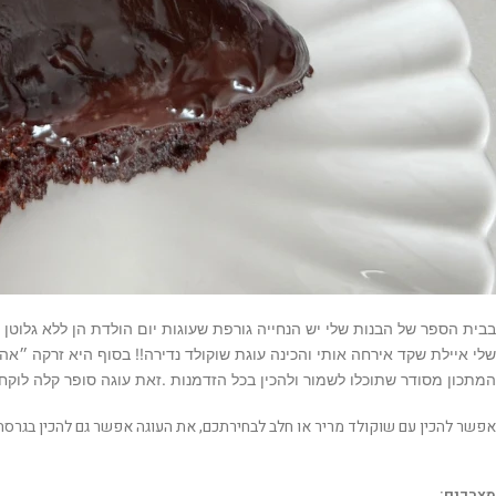
בבית הספר של הבנות שלי יש הנחייה גורפת שעוגות יום הולדת הן ללא גלוטן 
שלי איילת שקד אירחה אותי והכינה עוגת שוקולד נדירה!! בסוף היא זרקה ״אה
המתכון מסודר שתוכלו לשמור ולהכין בכל הזדמנות .זאת עוגה סופר קלה לוקח 15 דקות גג להכין אותה ואז רק אפייה של 20 דקו
אפשר להכין עם שוקולד מריר או חלב לבחירתכם, את העוגה אפשר גם להכין בגרסה 
מצרכים: