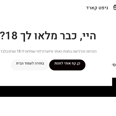
גיפט קארד
היי, כבר מלאו לך 18?
הכניסה והרכישה בחנות האתר מיועדת למי שמלאו לו 18 שנים בלבד.
כן, קח אותי לחנות
בחזרה לעמוד הבית
יפור שלי
מתכונים
מנוי ״אליטה פלוס״
חנות
פרסומים במדיה
צ