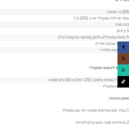
200 גר חמאה
שתי חבילות שוקולד פרה (200 גר)
כוס סוכר.
5 ביצים
5 כפות קמח ללא גלוטן (אפשר גם קמח רגיל)
1 שקית אבקת אפייה
Facebook
1 כף קקאו הולנדי
Instagram
מצרכים לגנאש שוקולד:
WhatsApp
חצי מיכל שמנת מתוקה (125 מל) או 50 גרם חמאה
TikTok
100 גרם שוקולד
אופן ההכנה:
1.בסיר קטן ממיסים חמאה יחד עם שוקולד .
2.מוסיפים סוכר ומערבבים לאיחוד.