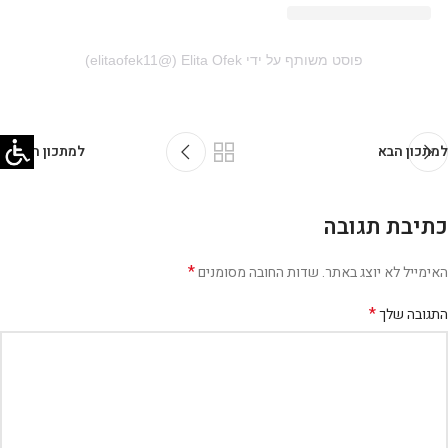
פוסט משותף על ידי ‏‎Elita Ofek‎‏ (@‏‎elitaofek11‎‏)
למתכון הבא
למתכון הקודם
כתיבת תגובה
*
האימייל לא יוצג באתר.
שדות החובה מסומנים
*
התגובה שלך