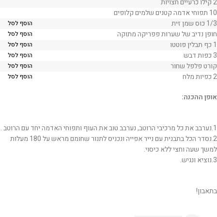
2 קילו כרעיים חצויות
10 תפוחי אדמה קטנים שלמים קלופים
1/3 כוס שמן זית
הוסף לסל
חופן נדיב של שערות פפריקה מתוקה
הוסף לסל
1 כף תבלין פוטטו
הוסף לסל
3 כפות דבש
הוסף לסל
קורט פלפל שחור
הוסף לסל
2 כפיות מלח
הוסף לסל
אופן ההכנה:
1.נערבב את כל מרכיבי הרוטב, נערבב טוב את העוף ותפוחי האדמה יחד עם הרוטב .
2.נסדר הכל בתבנית עם נייר אפייה ונכניס לתנור שחומם מראש על 180 מעלות
למשך שעה וחצי ללא כיסוי.
3.נוציא ונגיש.
בתאבון!