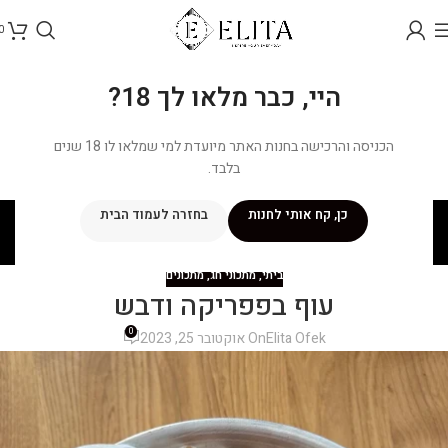
0
היי, כבר מלאו לך 18?
הכניסה והרכישה בחנות האתר מיועדת למי שמלאו לו 18 שנים
בלבד.
בלוג
כן, קח אותי לחנות
בחזרה לעמוד הבית
ראשי
/
מתכונים
/
ביתי
ביתי
,
מתכוני חג
,
מתכונים
עוף בפפריקה ודבש
0
Elita Ofek
On אוקטובר 25, 2023