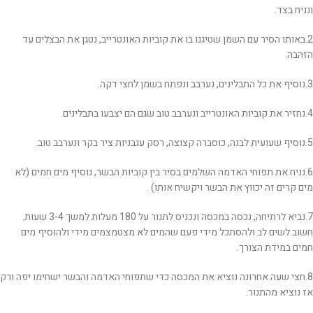
ונניח בצד.
2.באותו הסיר עם השמן שטיגנו בו את קוביות האונטרייב, נטגן את הבצלים עד
הזהבה.
3.נוסיף את כל התבלינים, נערבב ונפתח בשמן לחצי דקה.
4.נחזיר את קוביות האונטרייב ונערבב טוב שגם הם יצבעו בתבלינים.
5.נוסיף שעועית לבנה, כוסברה קצוצה, רסק עגבניות ציר בקר ונערבב טוב.
6.נניח את תפוחי האדמה השלמים בסיר בין קוביות הבשר, נוסיף מים חמים (לא
מים קרים זה יכווץ את הבשר ויקשיח אותו) .
7.נביא לרתיחה, נכסה במכסה ונכניס לתנור על 180 מעלות למשך 3-4 שעות.
חשוב לשים לב ולהסתכל מידי פעם שהמים לא מצטמצמים מידי ולהוסיף מים
חמים במידת הצורך.
8.חצי שעה אחרונה נוציא את המכסה כדי שתפוחי האדמה והבשר ישחימו יפה ורק
אז נוציא מהתנור.