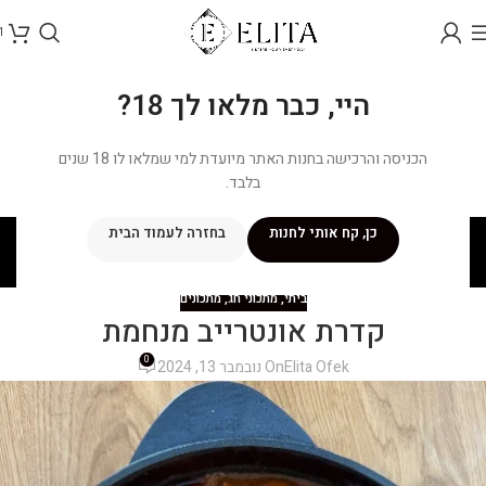
1
היי, כבר מלאו לך 18?
הכניסה והרכישה בחנות האתר מיועדת למי שמלאו לו 18 שנים
בלבד.
בלוג
כן, קח אותי לחנות
בחזרה לעמוד הבית
ראשי
/
מתכונים
/
ביתי
ביתי
,
מתכוני חג
,
מתכונים
קדרת אונטרייב מנחמת
0
Elita Ofek
On נובמבר 13, 2024