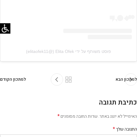
פוסט משותף על ידי ‏‎Elita Ofek‎‏ (@‏‎elitaofek11‎‏)
למתכון הבא
למתכון הקודם
כתיבת תגובה
*
האימייל לא יוצג באתר.
שדות החובה מסומנים
*
התגובה שלך