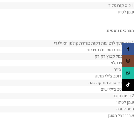
1 כוס קורנפלור
שמן לטיגון
מצרכים נוספים:
1 גזר חתוך לרצועות דקות בעזרת קולפן תאילנדי
Facebook
2 שיני שום כתושות/ קצוצות
1 בצל סגול קצוץ דק דק
Instagram
כוס קשיו קלוי
3 כפות סויה
WhatsApp
3 כפות רוטב צ׳ילי מתוק
1 כף רוטב סויה מתוקה כהה
TikTok
1 כף רוטב צ׳ילי שום
2 כפות סוכר
שמן לטיגון
חסה לנובה
שבבי בצל מטוגן