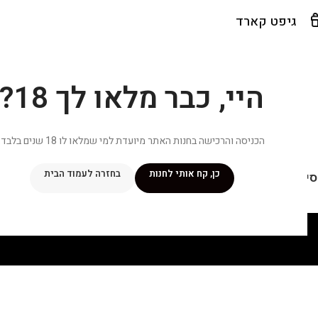
גיפט קארד
היי, כבר מלאו לך 18?
הכניסה והרכישה בחנות האתר מיועדת למי שמלאו לו 18 שנים בלבד.
כן, קח אותי לחנות
בחזרה לעמוד הבית
יפור שלי
מתכונים
מנוי ״אליטה פלוס״
חנות
פרסומים במדיה
צ