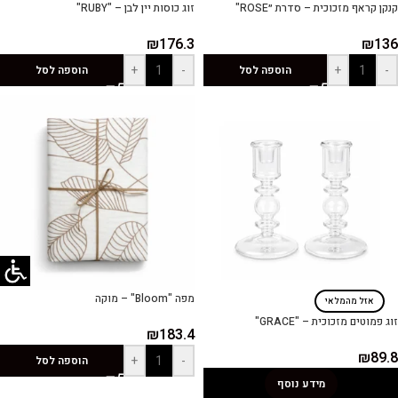
קנקן קראף מזכוכית – סדרת ״ROSE"
זוג כוסות יין לבן – "RUBY"
₪
176.3
₪
136
+
-
+
-
הוספה לסל
הוספה לסל
מפה "Bloom" – מוקה
אזל מהמלאי
זוג פמוטים מזכוכית – "GRACE"
₪
183.4
₪
89.8
+
-
הוספה לסל
מידע נוסף