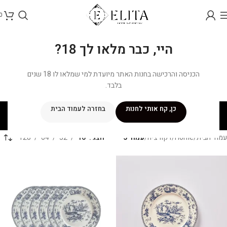
0
היי, כבר מלאו לך 18?
הכניסה והרכישה בחנות האתר מיועדת למי שמלאו לו 18 שנים
בלבד.
דקורציה
כן, קח אותי לחנות
בחזרה לעמוד הבית
קטגוריות
עמוד הבית
/
Home
/
דקורציה
/
עמוד 5
הצג
16
32
64
128