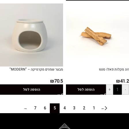
זוג מקלות פאלו סנטו
מבער שמנים מקרמיקה – "MODERN"
₪
70.5
₪
41.2
+
-
הוספה לסל
הוספה לסל
→
7
6
5
4
3
2
1
←