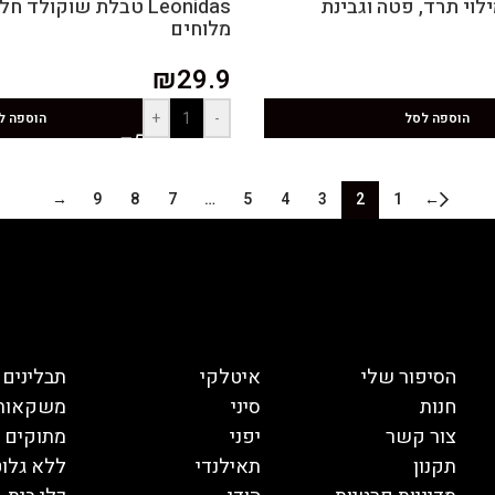
לוי תרד, פטה וגבינת
Leonidas טבלת שוקולד
מלוחים
₪
29.9
+
-
הוספה לסל
הוספה ל
→
9
8
7
…
5
4
3
2
1
←
הסיפור שלי
איטלקי
תבלינים
חנות
סיני
משקאות
צור קשר
יפני
מתוקים
תקנון
תאילנדי
ללא גלוט