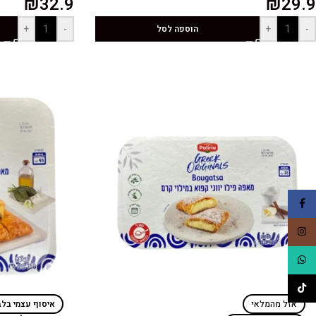
₪
32.9
₪
29.9
+
-
+
-
הוספה לסל
Facebook
Instagram
WhatsApp
TikTok
אזל מהמלאי
איסוף עצמי בל