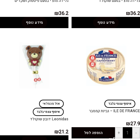
גלידה מוצ'י בטעם שוקולד
גלידה מוצ'י בטעם פיסטוק ושקדים
₪
36.2
₪
36.2
מידע נוסף
מידע נוסף
איסוף עצמי בלבד
אזל מהמלאי
ILE DE FRANCE – גבינת קממבר
איסוף עצמי בלבד
Leonidas דובון שוקולד
₪
27.9
₪
21.2
+
-
הוספה לסל