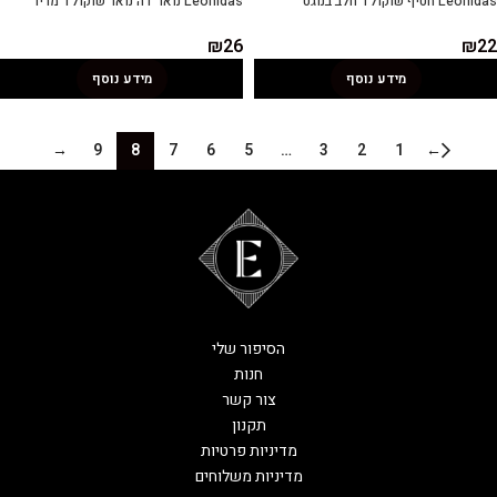
Leonidas חטיף שוקולד חלב בנוגט
Leonidas נואר דה נואר שוקולד מריר
₪
26
₪
22
מידע נוסף
מידע נוסף
→
9
8
7
6
5
…
3
2
1
←
הסיפור שלי
חנות
צור קשר
תקנון
מדיניות פרטיות
מדיניות משלוחים