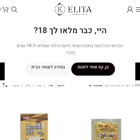
0
היי, כבר מלאו לך 18?
הכניסה והרכישה בחנות האתר מיועדת למי שמלאו לו 18 שנים
בלבד.
מזווה קר
כן, קח אותי לחנות
בחזרה לעמוד הבית
קטגוריות
עמוד הבית
/
מזווה קר
/
עמוד 8
הצג
16
32
64
128