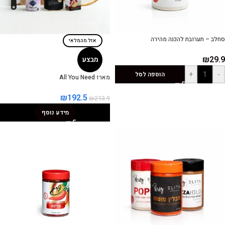
סחלב – תערובת להכנה מהירה
אזל מהמלאי
₪
29.9
מבצע
+
-
הוספה לסל
מארז All You Need
₪
192.5
₪
213.9
מידע נוסף