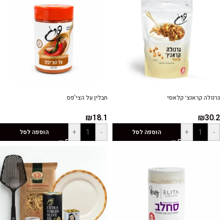
גרנולה קראנצ׳ קלאסי
תבלין על הצי'פס
₪
18.1
₪
30.2
+
-
+
-
הוספה לסל
הוספה לסל