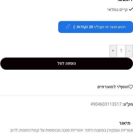
קיים במלאי
רכוש מוצר זה וקבל/י
20
נקודות :)
+
-
הוספה לסל
הוסף/י למועדפים
מק"ט:
4904603113517
תיאור
אטריות שמקורן במטבח היפני. אטריות סובה מבוססות על קמח כוסמת, לרוב