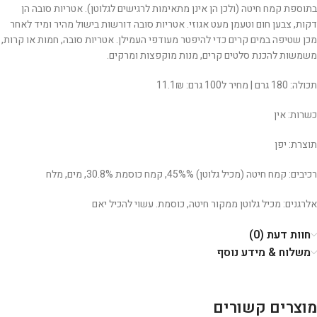
בתוספת קמח חיטה (ולכן הן אינן מתאימות לרגישים לגלוטן). אטריות סובה הן
דקות, צבען חום וטעמן מעט אגוזי. אטריות סובה דורשות בישול מהיר ומיד לאחר
מכן שטיפה במים קרים כדי להיפטר מעודפי העמילן. אטריות סובה, חמות או קרות,
משמשות להכנת סלטים קרים, מנות מוקפצות ומרקים.
תכולה: 180 גרם | מחיר ל100 גרם: 11.1₪
כשרות: אין
תוצרת: יפן
רכיבים: קמח חיטה (מכיל גלוטן) 45%%, קמח כוסמת 30.8%, מים, מלח
אלרגנים: מכיל גלוטן ממקור חיטה, כוסמת. עשוי להכיל יאם
חוות דעת (0)
משלוח & מידע נוסף
מוצרים קשורים