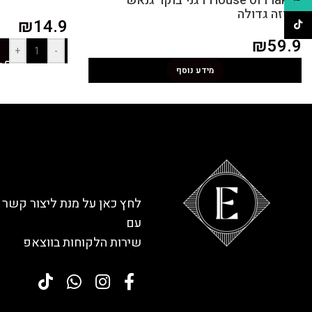
House of Flakes דגני בוקר גנאש –
אריזה גדולה
₪
14.9
TikTok
₪
59.9
+
-
מידע נוסף
לחץ כאן על מנת ליצור קשר
עם
שירות הלקוחות בווצאפ