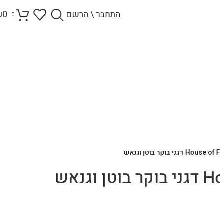
התחבר \ הרשם
0
₪
0
Ho דגני בוקר בוטן וגנאש
וגנאש