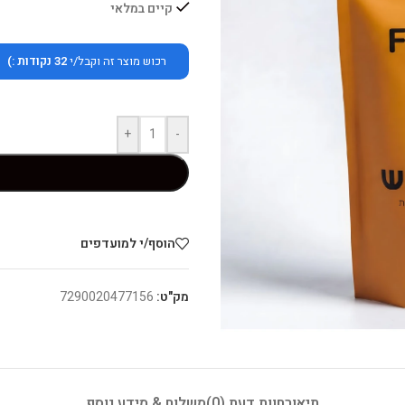
קיים במלאי
רכוש מוצר זה וקבל/י
32
נקודות :)
+
-
הוסף/י למועדפים
מק"ט:
7290020477156
תיאור
חוות דעת (0)
משלוח & מידע נוסף