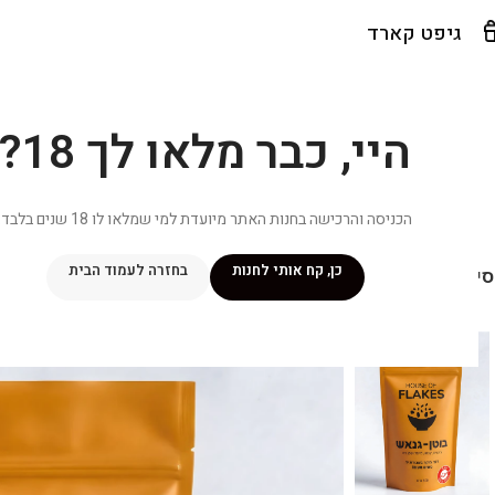
גיפט קארד
היי, כבר מלאו לך 18?
הכניסה והרכישה בחנות האתר מיועדת למי שמלאו לו 18 שנים בלבד.
כן, קח אותי לחנות
בחזרה לעמוד הבית
יפור שלי
מתכונים
מנוי ״אליטה פלוס״
חנות
פרסומים במדיה
צ