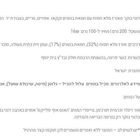
דגני בוקר מאורז מלא תפוח עם חמאת בוטנים וקקאו. אפויים, טריים, בעבודת יד. הכי
משקל: 200 גרם | מחיר ל-100 גרם: 16₪
רכיבים: אורז מלא תפוח (52%), חמאת בוטנים (17%), שמן זית כתית מעולה, סוכר קנה, סירופ מייפל, שמן קנולה מזוכך, אבקת קקאו דלת שומן (6%), תמצית וניל.
כשרות: כשר פרווה, בהשגחת הרבנות חולון ובד"ץ בית יוסף
תוצרת: ישראל
מידע לאלרגנים: מכיל בוטנים. עלול להכיל – גלוטן (חיטה, שיבולת שועל), אגו
על המותג:
אור ריגלר וכרמית תורג׳מן, מייסדי המותג 'האוס אוף פלייקס' אופים באהבה דגני 
בדגני בוקר רק בגרסה הבריאה והמזינה.
*יש לשים לב – המוצר ללא חומרים משמרים לכן תוקפו קצר מהרגיל.