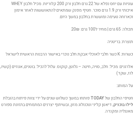
עוגיות עם יחס נפלא של 22 גרם חלבון ורק 200 קלוריות. מכיל חלבון WHEY
איכותי ורק 1.9 גרם סוכר. חטיף מפנק שמתאים להתאוששות לאחר אימון
וכארוחה טעימה ומועשרת בחלבון במשך היום.
תכולה: 65 גרם | מחיר ל100 גרם: 20₪
תוצרת: בריטניה
כשרות: K כשר חלבי לאוכלי אבקת חלב נוכרי באישור הרבנות הראשית לישראל
אלרגנים: מכיל: חלב, סויה, חיטה – גלוטן, קוקוס. עלול להכיל: בוטנים, אגוזים (קשיו,
לוז, שקד)
על המותג:
חטיפי החלבון של
TODAY
פותחו במשך כשלוש שנים על ידי צוות פיתוח בהובלת
לילו בוכניק
, דיאטן קליני וטכנולוג מזון, ובשיתוף יצרנים המתמחים בתזונת ספורט
מאנגליה ומקנדה.