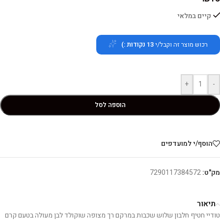
קיים במלאי
רכוש מוצר זה וקבל/י
13
נקודות :)
+
-
הוספה לסל
הוסף/י למועדפים
מק"ט:
7290117384572
תיאור
טודיי חטיף חלבון שלוש שכבות במרקם רך מצופה שוקולד לבן מעולה בטעם קרם