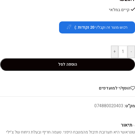
קיים במלאי
רכוש מוצר זה וקבל/י
20
נקודות :)
+
-
הוספה לסל
הוסף/י למועדפים
מק"ט:
074880020403
תיאור
טוגראשי היא תערובת תיבול מהמטבח היפני. טעמה חריף ובעלת ניחוח של צ׳ילי