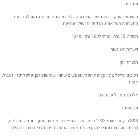
ותפוזים.
השימוש העיקרי בטוגראשי הוא בעיקר לתיבול מנות מוכנות, נהוג לפזר את
התערובת מעל אורז, מרקים ותבשילי אטריות.
תכולה: 15 גרם | מחיר ל100 גרם: 134₪
כשרות: לא כשר
תוצרת: יפן
רכיבים: פלפל צ׳לי, קליפת תפוז, שומשום שחור, שומשום לבן, פלפל יפני, זנגביל,
אצות.
אלרגנים: מכיל שומשום
על המותג:
S&B הוקמה בשנת 1923 ביפן, החברה מייצרת ומפיצה מגוון רחב של תבלינים,
רטבים, תערובות ומוצרי מזון שונים. מוצריה האיכותיים נמכרים ברחבי העולם.