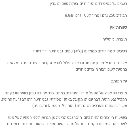
רטבים על בסיס דגים ופירות ים. בעלת טעם ים עדין.
תכולה: 250 גרם | מחיר ל100 גרם: 8.8₪
כשרות: אין
תוצרת : איטליה
רכיבים: קמח דורום סמולינה (גלוטן), מים, נבט חיטה, דיו דיונון
אלרגנים: מכיל גלוטן מחיטה ורכיכות. עלול להכיל עקבות ביצים ודגים הנמצאים
במפעל לשם ייצור מוצרים אחרים
על המותג:
מוצרי הפסטה של מפעל מורלי מיוחדים במינם. סוד ייחודם טמון בשימוש בקמח
המכיל נבט חיטה, דבר שאינו מקובל באופן מסורתי. נבט חיטה הינו לב גרעין החיטה.
עשיר בטעמים ובערכים תזונתיים (ויטמין A, ויטמיןD וחלבונים).
בשיטות הייצור הנהוגות כיום, מוסר נבט החיטה מן הגרעין לפני הטחינה על מנת
לשפר את עמידות הקמח. במפעל מורלי משתמשים בשיטות מסורתיות על מנת