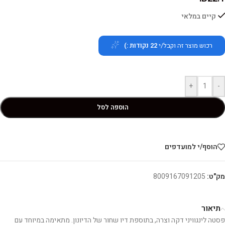
קיים במלאי
רכוש מוצר זה וקבל/י
22
נקודות :)
+
-
הוספה לסל
הוסף/י למועדפים
מק"ט:
8009167091205
תיאור
פסטה לינגוויני דקה וצרה, בתוספת דיו שחור של הדיונון. מתאימה במיוחד עם