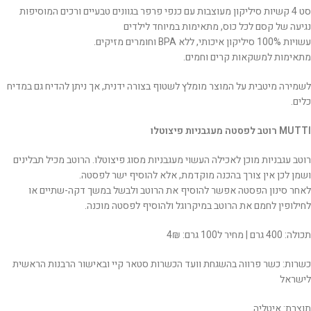
סט 4 קשיות סיליקון מעוצבות עם כנפי פרפר בגוונים טבעיים ורכים המוסיפות
נגיעה של קסם לכל כוס, מתאימות במיוחד לילדים
עשויות 100% סיליקון איכותי, ללא BPA וחומרים מזיקים.
מתאימות למשקאות קרים וחמים.
לשמירה מיטבית על המוצר מומלץ לשטוף בצורה ידנית, אך ניתן להדיח גם במדיח
כלים.
MUTTI רוטב לפסטה מעגבניות פיצוטלו
רוטב עגבניות מוכן לאכילה העשוי מעגבניות מסוג פיצוטלו. הרוטב מכיל תבלינים
ושמן לכן אין צורך בהכנה מוקדמת, אלא להוסיף ישר לפסטה.
לאחר סינון הפסטה אפשר להוסיף את הרוטב ולבשל במשך דקה-שתיים או
לחילופין לחמם את הרוטב במיקרוגל ולהוסיף לפסטה מוכנה.
תכולה: 400 גרם | מחיר ל100 גרם: 4₪
כשרות: כשר פרווה בהשגחת וועד הכשרות סטאר קיי ובאישור הרבנות הראשית
לישראל
תוצרת: איטליה