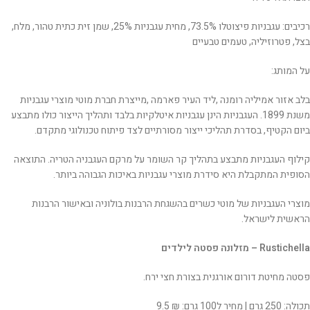
רכיבים: עגבניות פיצוטלו 73.5%, מחית עגבניות 25%, שמן זית כתית טהור, מלח,
בצל, פטרוזיליה, טעמים טבעיים
על המותג:
‬ביום‭ ‬הקטיף, ‬בסדרת‭ ‬תהליכי‭ ‬ייצור‭ ‬מסורתיים‭ ‬לצד‭ ‬פיתוח‭ ‬טכנולוגי‭ ‬מתקדם.
‬הסופית‭ ‬המתקבלת‭ ‬היא‭ ‬סידרת‭ ‬‬מוצרי‭ ‬עגבניות‭ ‬באיכות הגבוהה ביותר.
‬הראשית‭ ‬לישראל‭.‬
Rustichella – מזלונה פסטה לילדים
פסטה מחיטת דורום אורגנית בצורת חצי ירח.
תכולה: 250 גרם | מחיר ל100 גרם: ₪ 9.5