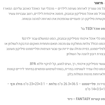
תיאור
כל מה שצריך לארוחה טעימה לילדים – מהכלי ועד האוכל האהוב עליהם. המארז
מכיל סט אוכל מסיליקון ובמבוק, פסטה איכותית לילדים, רוטב עגבניות עשיר
וקשיות סיליקון רב-פעמיים שהופכות את הארוחה למהנה ובטוחה.
סט אוכל TEDI בז'
סט כלי אוכל איכותי מסיליקון ובמבוק, הסט המושלם עבור ילדכם!
הסט הכולל צלחת מחולקת עם מכסה תואם ותחתית וואקום הנדבקת לשולחן או
לפלייסמנט, כפית ומזלג עם ידיות עץ טבעי ונעימות ופלייסמנט סיליקון מעוצב
בצורת דובון להגנה על השולחן.
עשוי מסיליקון איכותי, רך, נעים למגע, קל לניקוי וללא BPA.
הסט כולו עמיד לשטיפה במדיח, בטוח לשימוש ומתאים במיוחד לידיים קטנות
ולארוחות מהנות ונטולות בלגן.
מידות:
פלייסמנט
– ‎26.3×36.5 ס"מ
צלחת
– ‎23×23×3.1 ס"מ
מזלג וכף
–
‎14×3.5×1 ס"מ
סט קשיות FANTASY – ניוד