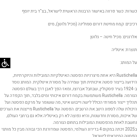
כשרות: כשר פרווה באישור הרבנות הראשית לישראל, בצ"ד בית יוסף
רכיבים: קמח מחיטת דורום סמולינה (מכיל גלוטן), מים
אלרגנים: מכיל חיטה – גלוטן
תוצרת: איטליה
על המותג:
Rustichella היא אחת מיצרניות הפסטה האיטלקיות המובילות והיוקרתיות,
הידועה בייצור פסטה איכותית תוך שמירה על מסורת איטלקית. המותג נוסד
ב-1924 בעיר פסקולין, שבחבל אברוצו, ומאז הפך לאבן דרך בעולם הפסטה
הגורמה. Rustichella משתמשת בקמח דורום איכותי ומים בלבד, תוך הקפדה על
תהליך ייצור מסורתי הכולל לישה וייבוש איטי, מה ששומר על מרקם הפסטה ועל
היכולת שלה לספוג היטב את הרטבים. הפסטה של Rustichella מייצגת את הערכים
של איכות, מסורת וחדשנות, והיא נפוצה לא רק באיטליה אלא גם ברחבי העולם,
נחשבת לאחת מהפסטות המובילות בתחום הגורמה.
ב2025 זכתה במקום 4 בדירוג העולמי, הפסטה שמדורגת הכי גבוהה מבין כל מותגי
הפסטה המיובאים לישראל.