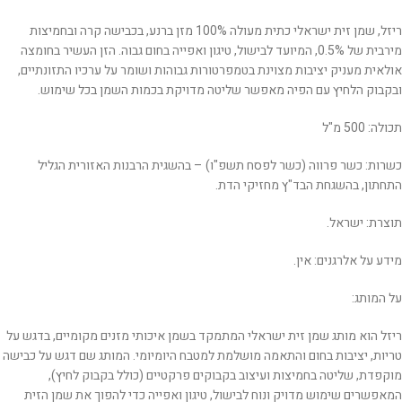
ריזל, שמן זית ישראלי כתית מעולה 100% מזן ברנע, בכבישה קרה ובחמיצות
מירבית של ‎0.5%‎, המיועד לבישול, טיגון ואפייה בחום גבוה. הזן העשיר בחומצה
אולאית מעניק יציבות מצוינת בטמפרטורות גבוהות ושומר על ערכיו התזונתיים,
ובקבוק הלחיץ עם הפיה מאפשר שליטה מדויקת בכמות השמן בכל שימוש.
תכולה: 500 מ"ל
כשרות: כשר פרווה (כשר לפסח תשפ"ו) – בהשגית הרבנות האזורית הגליל
התחתון, בהשגחת הבד"ץ מחזיקי הדת.
תוצרת: ישראל.
מידע על אלרגנים: אין.
על המותג:
ריזל הוא מותג שמן זית ישראלי המתמקד בשמן איכותי מזנים מקומיים, בדגש על
טריות, יציבות בחום והתאמה מושלמת למטבח היומיומי. המותג שם דגש על כבישה
מוקפדת, שליטה בחמיצות ועיצוב בקבוקים פרקטיים (כולל בקבוק לחיץ),
המאפשרים שימוש מדויק ונוח לבישול, טיגון ואפייה כדי להפוך את שמן הזית