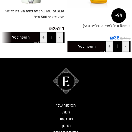
MURAGLIA שמן זית כתית מעולה פרנזנה –
-9%
בעיצוב צבר 500 מ״ל
Remia נוזל לאפייה וצלייה (גהי)
₪
252.1
+
-
₪
38
הוספה לסל
₪
41.9
+
-
הוספה לסל
הסיפור שלי
חנות
צור קשר
תקנון