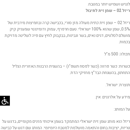
לנגיש ושמיש יותר במטבח.
ריזל 02 – שמן זית לתיבול
ריזל 02 – שמן זית כתית מעולה מזן סורי, בכבישה קרה ובחמיצות מירבית של
‎0.5%, שמן שהוא 100% ישראלי. טעם חרפרף, עמוק ודומיננטי שמעניק קיק
מושלם לסלטים, דגים נאים, בשר וגבינות, בבקבוק לחיץ עם פיה לשליטה מדויקת
בכמות.
תכולה: 500 מ"ל
כשרות: כשר פרווה (כשר לפסח תשפ"ו) – בהשגית הרבנות האזורית הגליל
התחתון, בהשגחת הבד"ץ מחזיקי הדת.
תוצרת: ישראל.
מידע על אלרגנים: אין.
על המותג:
ריזל הוא מותג שמן זית ישראלי המתמקד בשמן איכותי מזנים מקומיים, בדגש על
טריות, יציבות בחום והתאמה מושלמת למטבח היומיומי. המותג שם דגש על כבישה