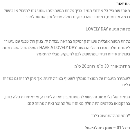
תיאור
מארז שמציל כל אירוח! תמיד צריך צלחת הגשה יפה ושמני זית לתיבול או בישול
ברמה איכותית, במיוחד שהבקבוקים כאלה סטייל איך אפשר לסרב.
צלחת הגשה LOVELY DAY
צלחת הגשה אובלית עשויה קרמיקה במראה עבודת יד,
בגוון חול טבעי עם עיטורי
לימונים. חלק מסדרת כלי ההגשה HAVE A LOVELY DAY.
מושלמת להגשת מנות
בשולחן אירוח חגיגי שמתחשק לכם להשקיע מבלי להתאמץ.
מידות: אורך: 30 ס"מ, רוחב 20 ס"מ
לשמירה מיטבית על המוצר מומלץ לשטוף בצורה ידנית, אך ניתן להדיח גם במדיח
כלים.
הגימור של כלי מסוג זה עשוי להשתנות בין יחידה ליחידה, ואי־אחידות קלה בגוון,
במרקם או בפרטים הינה חלק מאופיו של המוצר ואינה מהווה פגם.
*התמונה להמחשה בלבד
ריזל 01 – שמן זית לבישול