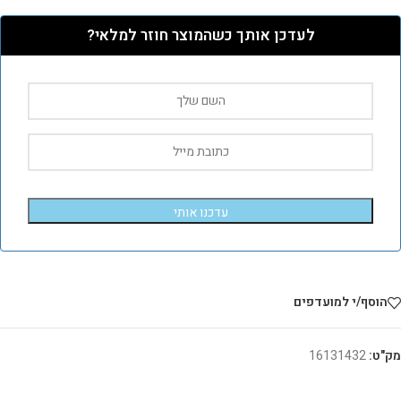
לעדכן אותך כשהמוצר חוזר למלאי?
עדכנו אותי
הוסף/י למועדפים
מק"ט:
16131432