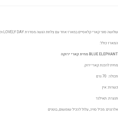
שלושה סוגי קארי קלאסיים במארז אחד עם צלחת הגשה מסדרת LOVELY DAY וקרם קוקוס להשלמת החוויה.
המארז כולל:
BLUE ELEPHANT מחית קארי ירוקה
מחית להכנת קארי ירוק.
תכולה: 70 גרם
כשרות: אין
תוצרת: תאילנד
אלרגנים: מכיל סויה, עלול להכיל שומשום, בוטנים