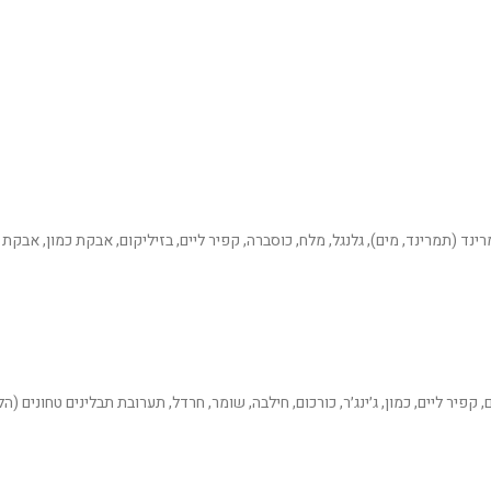
רינד (תמרינד, מים), גלנגל, מלח, כוסברה, קפיר ליים, בזיליקום, אבקת כמון, אבקת
קפיר ליים, כמון, ג׳ינג׳ר, כורכום, חילבה, שומר, חרדל, תערובת תבלינים טחונים (הל,