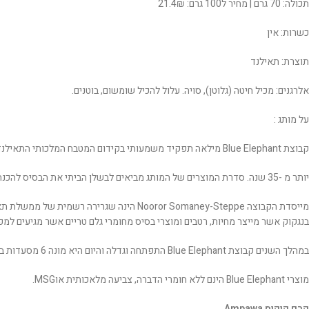
תכולה: 70 גרם | מחיר ל100 גרם: 21.4₪
כשרות: אין
תוצרת: תאילנד
אלרגנים: מכיל חיטה (גלוטן), סויה. עלול להכיל שומשום, בוטנים.
על מותג :
קבוצת Blue Elephant מילאה תפקיד משמעותי בקידום המטבח המלכותי התאילנדי בעולם במשך
יותר מ -35 שנה. סדרת המוצרים של המותג מביאים לבשלן הביתי את הבסיס להכנת מגוון מאכלים מהמטבח התאילנדי המסורתי.
בנגקוק אשר מייצר מחיות, רטבים ומוצרי בסיס מחומרי גלם טריים אשר מגיעים למפעל יום יום מהשוק 
במהלך השנים קבוצת Blue Elephant התפתחה וגדלה והיום היא מונה 6 מסעדות ב 5 ערים מרכזיות בעולם, בית ספר לבישול בבנגקוק ומפעל לייצור מוצרים להכנת מנות תאילנדיות מסורתיות במטבח הביתי.
מוצרי Blue Elephant הינם ללא חומרי הדברה, צביעה מלאכותית אוMSG.
קרם קוקוס Ampawa