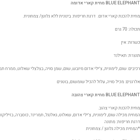
BLUE ELEPHANT מחית קארי אדומה
מחית להכנת קארי אדום. דרגת חריפות: בינונית ללא גלוטן/ צמחונית.
תכולה: 70 גרם
כשרות: אין
תוצרת: תאילנד
רכיבים: שום, לימונית, צ׳ילי אדום מיובש, שום, שמן סויה, בצלצלי שאלוט, ממרח תמ
אלרגנים: מכיל סויה, עלול להכיל שומשום, בוטנים
BLUE ELEPHANT מחית קארי צהובה
מחית להכנת קארי צהוב.
המחית מכילה שום, לימונית, צ׳ילי אדום, שאלוט, גאלנגל, תמרינד, כוסברה, בזיליקום, 
דרגת חריפות: מתונה
*המחית מכילה גלוטן / צמחונית