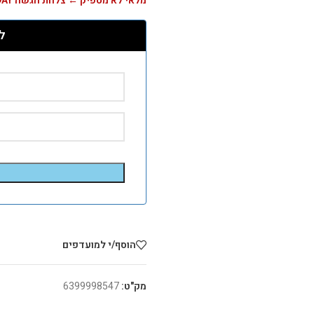
מלאי לא מספיק ← צלחת הגשה LOVELY DAY
ל
הוסף/י למועדפים
מק"ט:
6399998547