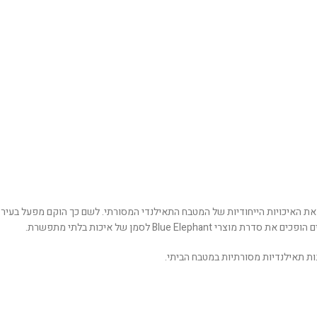
תאילנד למטבח התאילנדי המלכותי שף Nooror שמה לעצמה מטרה: להנגיש ולשמר את האיכויות הייחודיות של המטבח התאילנדי המסורתי. לשם כך הוקם מפעל בעיר
Bl לסמן של איכות בלתי מתפשרת.