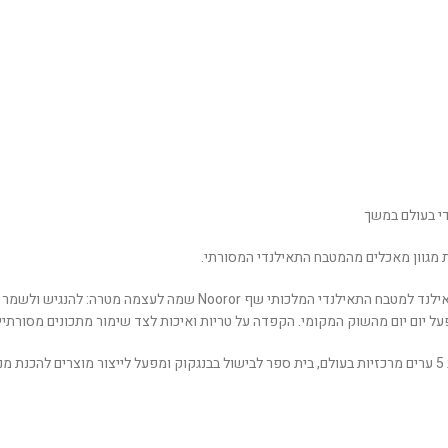
מייסדת הקבוצה Nooror Somaney-Steppe הינה שגרירה רשמית של ממשלת 
המקומי. הקפדה על טריות ואיכות לצד שימור מתכונים מסורתיים הופכים את סדרת מוצרי ue Elephant