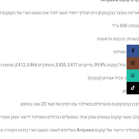
אריזת המוצר בבקבוקים הינו תהליך ייחודי אשר לוכד את הטעם הטרי של הקוקוס ל
תכולה 500 מ"ל
כשרות: הרבנות הראשית
Facebook
תוצרת: תאילנד
Instagram
רכיבים: נוזל קוקוס 99.8%, מייצבים E435, E471, מתחלבים E412, E466, מווסת חומציות (חומצה צטרית)
WhatsApp
אלרגנים: מכיל אגוזים (קוקוס)
TikTok
על המותג:
יצרן קרם קוקוס מהגדולים בתאילנד עם ניסיון של מעל 25 שנה בתחום.
בלב מטעי קוקוס עצומים שוכן אחד המפעלים הגדולים בתאילנד לייצור מגוון מוצרים המבוססים על אגוז הקוקוס. מעל 200,000 אגוזי קוקוס נאספ
בתהליכי הייצור של קוקוס Ampawa מצליחים לשמר הטעם הטרי בזכות הקפדה מהירות העיבוד- טחינה, סטריליזציה וקירור המוצר נעשים בתוך מספר שעות בלבד.