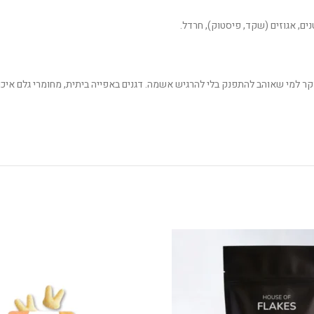
נים, אגוזים (שקד, פיסטוק), חרדל.
בוקר למי שאוהב להתפנק בלי להרגיש אשמה. דגנים באפייה ביתית, מחומרי גלם איכו