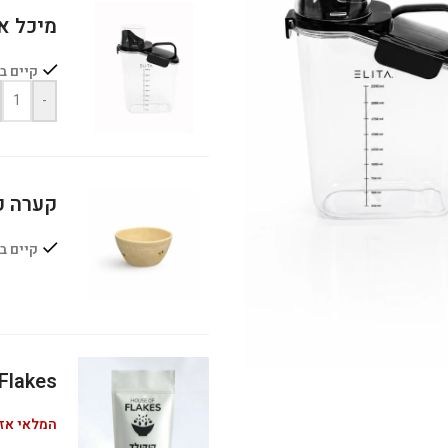
מיכל אח
קיים ב
-
קערה קטנה Y
קיים ב
House of Flakes דג
המלאי אז