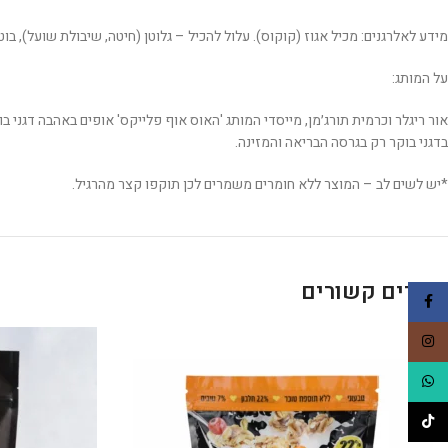
מידע לאלרגנים: מכיל אגוז (קוקוס). עלול להכיל – גלוטן (חיטה, שיבולת שועל), בוט
על המותג:
אור ריגלר וכרמית תורג׳מן, מייסדי המותג 'האוס אוף פלייקס' אופים באהבה דגני 
בדגני בוקר רק בגרסה הבריאה והמזינה.
*יש לשים לב – המוצר ללא חומרים משמרים לכן תוקפו קצר מהרגיל.
מוצרים קשורים
Facebook
Instagram
WhatsApp
TikTok