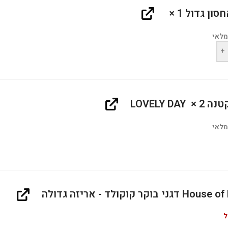
סון גדול
‎ × 1‎
מלאי
+
LOVELY DA
‎ × 2‎
מלאי
ני בוקר קוקולד - אריזה גדולה
ל