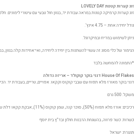
זוג קערות קטנות LOVELY DAY
זוג קערות קרמיקה קטנות במראה עבודת יד, בגוון חול טבעי עם עיטורי לימונים. חלק מסדרת כלי ההגשה HAVE A LOVELY DAY. מתאימות במיוחד להגשה של רטבי
גודל יחידה אחת – 4.75 אינץ'.
ניתן לשימוש במדיח ובמיקרוגל.
הגימור של כלי מסוג זה עשוי להשתנות בין יחידה ליחידה, ואי־אחידות קלה בגוון, 
*התמונה להמחשה בלבד
House Of Flakes דגני בוקר קוקולד – אריזה גדולה
דגני בוקר מאורז מלא תפוח עם שבבי קוקוס וקקאו. אפויים, טריים, בעבודת יד. הכי 
משקל: 500 גרם
רכיבים: אורז מלא תפוח (50%), סוכר קנה, שמן קוקוס (11%), אבקת קקאו דלת שומן (8%), שבבי קוקוס קלוי (6.5%), פתיתי קוקוס (5%), סירופ מייפל טבעי ותמצית וניל.
כשרות: כשר פרווה, בהשגחת הרבנות חולון ובד"ץ בית יוסף
תוצרת: ישראל