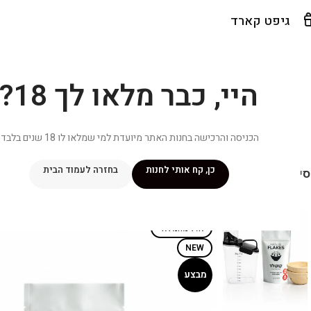
גיפט קארד
היי, כבר מלאו לך 18?
הכניסה והרכישה בחנות האתר מיועדת למי שמלאו לו 18 שנים בלבד.
כן, קח אותי לחנות
בחזרה לעמוד הבית
יפור שלי
מתכונים
מנוי ״אליטה פלוס״
חנות
פרסומים במדיה
צ
אזל מהמלאי
NEW
מבצע