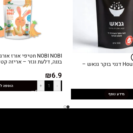
NOBI NOBI חטיפי אורז 
בננה, דלעת וגזר – אריזה קטנ
House of Flakes דגני בוקר גנאש –
₪
6.9
+
-
הוספה ל
מידע נוסף