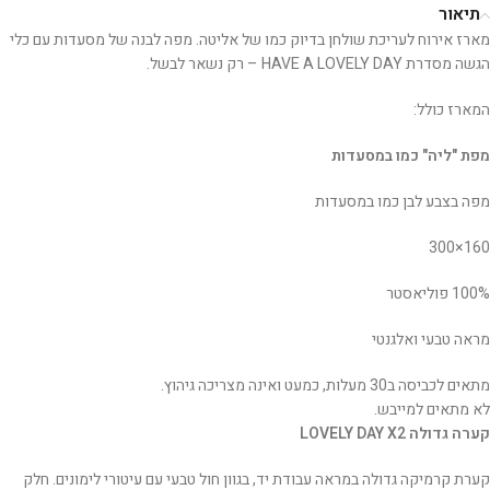
תיאור
מארז אירוח לעריכת שולחן בדיוק כמו של אליטה. מפה לבנה של מסעדות עם כלי
הגשה מסדרת HAVE A LOVELY DAY – רק נשאר לבשל.
המארז כולל:
מפת "ליה" כמו במסעדות
מפה בצבע לבן כמו במסעדות
160×300
100% פוליאסטר
מראה טבעי ואלגנטי
מתאים לכביסה ב30 מעלות, כמעט ואינה מצריכה גיהוץ.
לא מתאים למייבש.
קערה גדולה
LOVELY DAY X2
קערת קרמיקה גדולה במראה עבודת יד, בגוון חול טבעי עם עיטורי לימונים. חלק