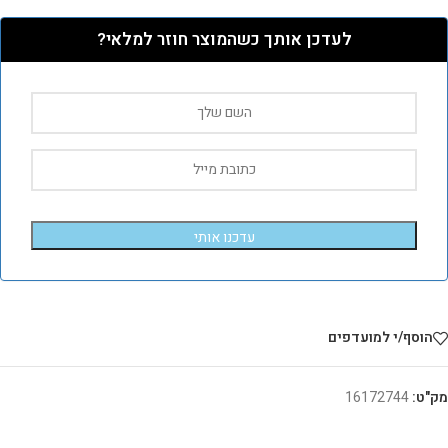
לעדכן אותך כשהמוצר חוזר למלאי?
עדכנו אותי
הוסף/י למועדפים
מק"ט:
16172744