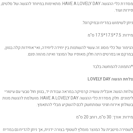
מסדרת כלי ההגשה HAVE A LOVELY DAY. מתאימות במיוחד להגשה של סלטים,
פירות ועוד.
ניתן לשימוש במדיח ובמיקרוגל.
מידות: 7.5*17.5*17.5 ס"מ
הגימור של כלי מסוג זה עשוי להשתנות בין יחידה ליחידה, ואי־אחידות קלה בגוון,
במרקם או בפרטים הינה חלק מאופיו של המוצר ואינה מהווה פגם.
*התמונה להמחשה בלבד
צלחת הגשה
LOVELY DAY
צלחת הגשה אובלית עשויה קרמיקה במראה עבודת יד, בגוון חול טבעי עם עיטורי
לימונים. חלק מסדרת כלי ההגשה HAVE A LOVELY DAY. מושלמת להגשת מנות
בשולחן אירוח חגיגי שמתחשק לכם להשקיע מבלי להתאמץ.
מידות: אורך: 30 ס"מ, רוחב 20 ס"מ
לשמירה מיטבית על המוצר מומלץ לשטוף בצורה ידנית, אך ניתן להדיח גם במדיח