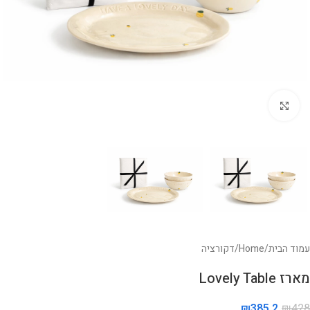
לחצו להגדלה
עמוד הבית
/
Home
/
דקורציה
מארז Lovely Table
₪
385.2
₪
428